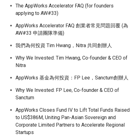
The AppWorks Accelerator FAQ (for founders
applying to AW#33)
AppWorks Accelerator FAQ 創業者常見問題回覆 (為
AW#33 申請團隊準備)
我們為何投資 Tim Hwang，Nitra 共同創辦人
Why We Invested: Tim Hwang, Co-founder & CEO of
Nitra
AppWorks 基金為何投資：FP Lee，Sanctum創辦人
Why We Invested: FP Lee, Co-founder & CEO of
Sanctum
AppWorks Closes Fund IV to Lift Total Funds Raised
to US$386M, Uniting Pan-Asian Sovereign and
Corporate Limited Partners to Accelerate Regional
Startups