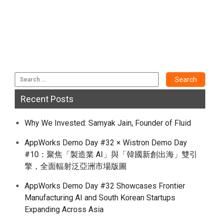
Recent Posts
Why We Invested: Samyak Jain, Founder of Fluid
AppWorks Demo Day #32 × Wistron Demo Day
#10：聚焦「製造業 AI」與「韓國新創出海」雙引
擎，全面輻射泛亞洲市場版圖
AppWorks Demo Day #32 Showcases Frontier
Manufacturing AI and South Korean Startups
Expanding Across Asia