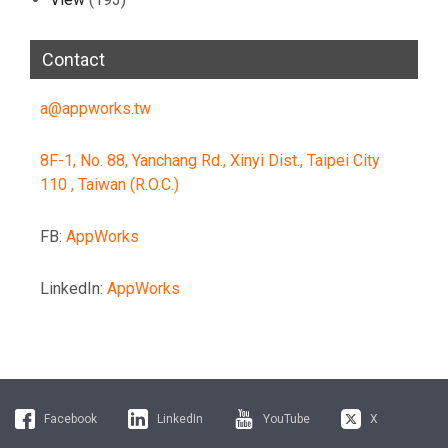
Contact
a@appworks.tw
8F-1, No. 88, Yanchang Rd., Xinyi Dist., Taipei City
110 , Taiwan (R.O.C.)
FB:
AppWorks
LinkedIn:
AppWorks
Facebook
LinkedIn
YouTube
X