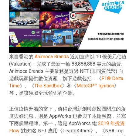
來自香港的
Animoca Brands
近期宣佈以 10 億美元估值
(Valuation)，完成了最新一輪 88,888,888 美元的融資。
Animoca Brands 主要業務是透過 NFT (非同質代幣) 向
遊戲玩家提供數位資產，旗下遊戲包括：《
F1® Delta
Time
》、《
The Sandbox
》和《
MotoGP™ Ignition
》
等，是該領域全球領先的企業。
正值疫情升溫的當下，值得台灣新創與創投圈關注的角
度與好消息，則是 AppWorks 也參與了本輪融資，並寫
下兩個里程碑。第一，這是 AppWorks 繼
2019 年投資
Flow
(由知名 NFT 應用《CryptoKitties》、《NBA Top