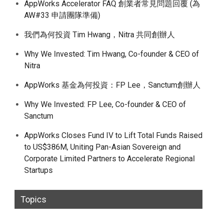
AppWorks Accelerator FAQ 創業者常見問題回覆 (為
AW#33 申請團隊準備)
我們為何投資 Tim Hwang，Nitra 共同創辦人
Why We Invested: Tim Hwang, Co-founder & CEO of
Nitra
AppWorks 基金為何投資：FP Lee，Sanctum創辦人
Why We Invested: FP Lee, Co-founder & CEO of
Sanctum
AppWorks Closes Fund IV to Lift Total Funds Raised
to US$386M, Uniting Pan-Asian Sovereign and
Corporate Limited Partners to Accelerate Regional
Startups
Topics