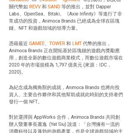
關代幣如
REVV
和
SAND
等的推出，並對 Dapper
Labs、OpenSea、Bitski、《Axie Infinity》等進行了非
常成功的投資，Animoca Brands 已經成為全球在區塊
鏈、NFT 和遊戲領域的領導力量。
憑藉最近
GAMEE
、
TOWER
和
LMT
代幣的推出，
Animoca Brands 正在開拓基於區塊鏈的遊戲內獎勵應
用，創造全新的數位遊戲商業模式，而數位遊戲市場在
2020 年的市場規模為 1,797 億美元 (來源：IDC，
2020)。
為紀念成為獨角獸的成就，Animoca Brands 也將向投
資人、主要合作夥伴和其他幫助成就此時刻的支持者們
發行一個 NFT。
對於選擇與 AppWorks 合作，Animoca Brands 共同創
辦人暨董事長蕭逸 (Yat Siu) 說道：「台灣擁有一流的
消費科技以及蓬勃的遊戲產業，也是全球遊戲領域的主