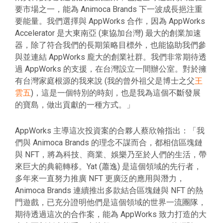
要市場之一，能為 Animoca Brands 下一波成長挹注重
要能量。我們選擇與 AppWorks 合作，因為 AppWorks
Accelerator 是大東南亞 (東協加台灣) 最大的創業加速
器，除了符合我們的長期策略目標外，也能協助我們參
與並連結 AppWorks 龐大的創業社群。我們非常期待透
過 AppWorks 的支援，在台灣設立一間辦公室。對於擁
有台灣家庭根源的我來說 (我的曾外祖父是博士之父
王
雲五
)，這是一個特別的時刻，也是我為這個不斷發展
的寶島，做出貢獻的一種方式。」
AppWorks 主導這次投資案的合夥人蔡欣翰指出：「我
們與 Animoca Brands 的理念不謀而合，都相信區塊鏈
與 NFT，將為科技、商業、娛樂乃至於人們的生活，帶
來巨大的典範轉移。Yat (蕭逸) 是這個領域的先行者，
多年來一直努力推廣 NFT 更廣泛的應用與潛力，
Animoca Brands 連續推出多款結合區塊鏈與 NFT 的熱
門遊戲，已充分證明他們是這個領域的世界一流團隊，
期待透過這次的合作案，能為 AppWorks 致力打造的大