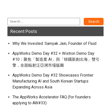
Recent Posts
Why We Invested: Samyak Jain, Founder of Fluid
AppWorks Demo Day #32 × Wistron Demo Day
#10：聚焦「製造業 AI」與「韓國新創出海」雙引
擎，全面輻射泛亞洲市場版圖
AppWorks Demo Day #32 Showcases Frontier
Manufacturing AI and South Korean Startups
Expanding Across Asia
The AppWorks Accelerator FAQ (for founders
applying to AW#33)