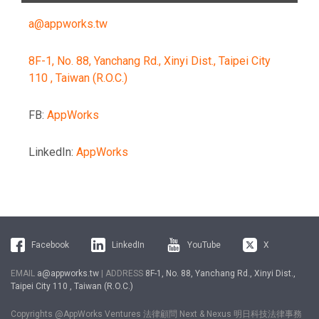
a@appworks.tw
8F-1, No. 88, Yanchang Rd., Xinyi Dist., Taipei City
110 , Taiwan (R.O.C.)
FB:
AppWorks
LinkedIn:
AppWorks
Facebook
LinkedIn
YouTube
X
EMAIL
a@appworks.tw
| ADDRESS
8F-1, No. 88, Yanchang Rd., Xinyi Dist.,
Taipei City 110 , Taiwan (R.O.C.)
Copyrights @AppWorks Ventures 法律顧問 Next & Nexus 明日科技法律事務