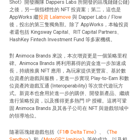
Shot》開發團隊 Dappers Labs 所開發的區塊鏈鏈公鏈)
之後，另一個指標性的 NFT 投資案；第二，這也是
AppWorks 繼
投資 Lalamove
與 Dapper Labs / Flow
後，投出的第三隻獨角獸。除了 AppWorks，本輪投資
者還包括 Kingsway Capital、RIT Capital Partners、
HashKey Fintech Investment Fund 等多家機構。
對 Animoca Brands 來說，本次增資更是一個策略里程
碑。Animoca Brands 將利用募得的資金進一步加速成
長，持續推廣 NFT 應用，為玩家提供更豐富、基於數
位資產的遊戲與服務，更進一步實現 Play-to-Earn 和數
位資產跨遊戲互通 (Interoperability) 等次世代遊玩方
式。新資本也會用於進一步的購併、開發新產品、繼續
進行策略投資，以及獲得更多熱門 IP 授權。這將可鞏
固 Animoca Brands 及其各子公司在 NFT 與遊戲領域中
的領導地位。
隨著區塊鏈遊戲包括《
F1® Delta Time
》、《
The
Sandbox
》和《
MotoGP™ Ignition
》等的成功，以及相