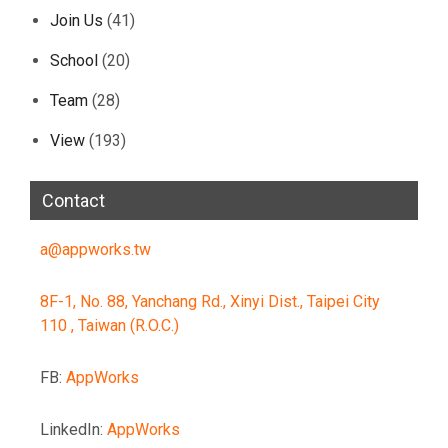
Join Us
(41)
School
(20)
Team
(28)
View
(193)
Contact
a@appworks.tw
8F-1, No. 88, Yanchang Rd., Xinyi Dist., Taipei City
110 , Taiwan (R.O.C.)
FB:
AppWorks
LinkedIn:
AppWorks