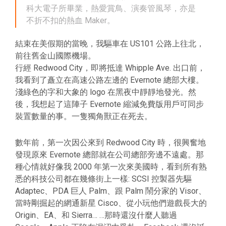
科大電子所畢業，熱愛賞鳥、演奏管風琴，亦是
不折不扣的熱血 Maker。
結束在美假期的當晚，我驅車在 US101 公路上往北，
前往舊金山國際機場。
行經 Redwood City，即將抵達 Whipple Ave. 出口前，
我看到了矗立在高速公路左邊的 Evernote 總部大樓。
淺綠色的字和大象的 logo 在黑夜中靜靜地發光。然
後，我想起了這陣子 Evernote 縮減免費版用戶可同步
裝置數量的事。一隻獨角獸正在死去。
數年前，第一次因公來到 Redwood City 時，很興奮地
發現原來 Evernote 總部就在公司總部旁邊不遠處。那
種心情就好像我 2000 年第一次來美國時，看到所有熟
悉的科技公司都在幾條街上一樣: SCSI 控製器先驅
Adaptec、PDA 巨人 Palm、跟 Palm 鬧分家的 Visor、
當時剛掘起的網通新星 Cisco、從小玩他們遊戲長大的
Origin、EA、和 Sierra… …那時還沒什麼人聽過