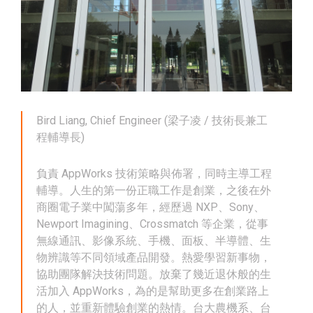
Bird Liang, Chief Engineer (梁子凌 / 技術長兼工
程輔導長)
負責 AppWorks 技術策略與佈署，同時主導工程
輔導。人生的第一份正職工作是創業，之後在外
商圈電子業中闖蕩多年，經歷過 NXP、Sony、
Newport Imagining、Crossmatch 等企業，從事
無線通訊、影像系統、手機、面板、半導體、生
物辨識等不同領域產品開發。熱愛學習新事物，
協助團隊解決技術問題。放棄了幾近退休般的生
活加入 AppWorks，為的是幫助更多在創業路上
的人，並重新體驗創業的熱情。台大農機系、台