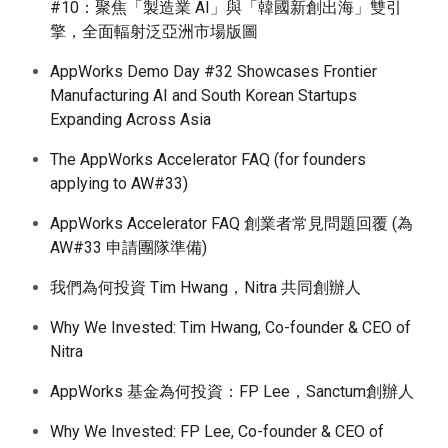
#10：聚焦「製造業 AI」與「韓國新創出海」雙引
擎，全面輻射泛亞洲市場版圖
AppWorks Demo Day #32 Showcases Frontier
Manufacturing AI and South Korean Startups
Expanding Across Asia
The AppWorks Accelerator FAQ (for founders
applying to AW#33)
AppWorks Accelerator FAQ 創業者常見問題回覆 (為
AW#33 申請團隊準備)
我們為何投資 Tim Hwang，Nitra 共同創辦人
Why We Invested: Tim Hwang, Co-founder & CEO of
Nitra
AppWorks 基金為何投資：FP Lee，Sanctum創辦人
Why We Invested: FP Lee, Co-founder & CEO of