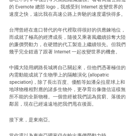
的 Evernote 總部 logo，我感受到 Internet 改變世界的
速度之快，遠比我在高速公路上奔馳的速度還快得多。
台灣曾經在進口替代的年代裡取得很好的供應鍊地位，
而成就了極高的經濟成長，隨後又乘著風繼續掠奪大陸
的廉價勞動力，在硬體的代工製造上繼續領先。但我們
幾乎完全錯過了跟著 Internet 一起改變世界的機會。
中國大陸用網路長城將自己關起來，但他們憑著極佳的
內需動能成就了生物學上的隔離演化 (allopatric
speciation)，除了長出百度、優酷等如潘朵拉星球上和
地球物種相對應的諸多生物外，更孕育出像微信這樣無
所不能的全新物種。一個曾經被我們認為貧窮、落後的
鄰居，現在已經遠遠地把我們甩在後面。
接下來，是東南亞。
當你還以為東南亞國家仍在輸出廉價勞動力時，