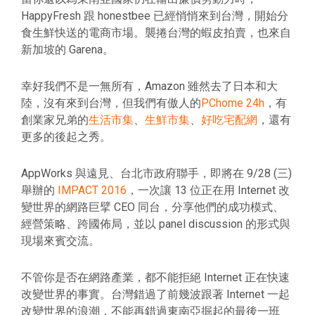
HappyFresh 跟 honestbee 已經悄悄來到台灣，開始分
食生鮮快送的電商市場。襲捲台灣的蝦皮拍賣，也來自
新加坡的 Garena。
幸好我們不是一無所有，Amazon 雖然去了日本和大
陸，沒有來到台灣，但我們有傲人的
PChome 24h
，有
創業家兄弟的
生活市集
、
生鮮市集
、
好吃宅配網
，還有
更多的後起之秀。
AppWorks 與遠見、台北市政府聯手，即將在 9/28 (三)
舉辦的
IMPACT 2016
，一次讓 13 位正在用 Internet 改
變世界的網路巨擘 CEO 同台，分享他們的成功模式、
經營策略、跨國佈局，並以 panel discussion 的形式與
現場來賓交流。
不管你是否在網路產業，都不能拒絕 Internet 正在快速
改變世界的事實。台灣錯過了前幾波跟著 Internet 一起
改變世界的浪潮，不能再錯過東南亞掘起的最後一班