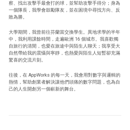
察、找出攻擊手最會打的球，並幫助攻擊手得分；身為
一個隊長，我學會鼓勵隊友，並在困境中尋找方向、反
敗為勝。
大學期間，我曾前往芬蘭當交換學生。異地求學的半年
中，我利用課餘時間，走遍歐洲 16 個城市。我喜歡獨
自旅行的清閒，也愛在旅途中與陌生人聊天；我享受大
自然帶給我的震懾與寧靜，也熱愛與陌生人短暫卻充滿
驚喜的交流片刻。
往後，在 AppWorks 的每一天，我會用對數字與邏輯的
熱情，幫助創業者解決讓他們頭痛的數字問題，也為自
己的人生開創另一個嶄新的舞台。