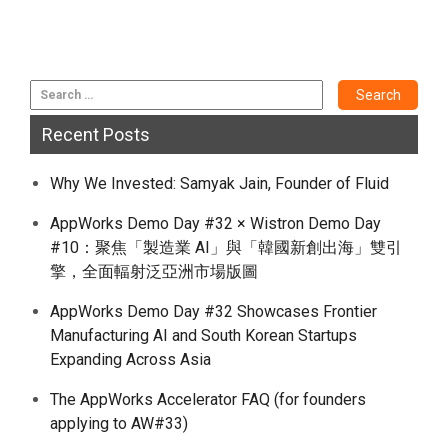
Recent Posts
Why We Invested: Samyak Jain, Founder of Fluid
AppWorks Demo Day #32 × Wistron Demo Day
#10：聚焦「製造業 AI」與「韓國新創出海」雙引
擎，全面輻射泛亞洲市場版圖
AppWorks Demo Day #32 Showcases Frontier
Manufacturing AI and South Korean Startups
Expanding Across Asia
The AppWorks Accelerator FAQ (for founders
applying to AW#33)