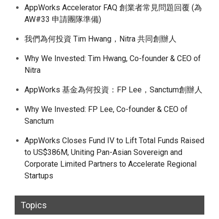
AppWorks Accelerator FAQ 創業者常見問題回覆 (為
AW#33 申請團隊準備)
我們為何投資 Tim Hwang，Nitra 共同創辦人
Why We Invested: Tim Hwang, Co-founder & CEO of
Nitra
AppWorks 基金為何投資：FP Lee，Sanctum創辦人
Why We Invested: FP Lee, Co-founder & CEO of
Sanctum
AppWorks Closes Fund IV to Lift Total Funds Raised
to US$386M, Uniting Pan-Asian Sovereign and
Corporate Limited Partners to Accelerate Regional
Startups
Topics