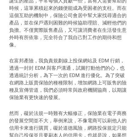
誕生的產品，平常每個人貢獻一些，當有人需要幫助的
時候，這筆累積起來的錢便能成為受困者的支柱。而在
這個互助的機制中，保險公司會居中幫大家找尋適合的
產品，並在保戶遇到困難的時候協助理賠、減輕他們的
負擔。不僅實際販售產品，又可讓消費者在生活發生意
外時有所依靠，完全符合了我自己對工作的期待和想
像。
在富邦產險，我負責規劃線上投保網站及 EDM 行銷，
透過一封封 EDM 與客戶溝通，試圖打動他們的心，也
透過統計分析，為下一次的 EDM 進行優化。為了突破
在網路上販賣保險的種種限制，增加網路上可販售的險
種及宣傳管道，我們必須時常與政府機關協商，以期讓
保險業有更快速的發展。
然而，礙於法規一時難有大幅修正，保險業在電子商務
的發展空間並不大，舉例來說，不像電商可以刷他人的
信用卡來進行購買，礙於道德風險，網路投保規定只能
幫自己投保並且要刷本人的信用卡，也就是說，如果想