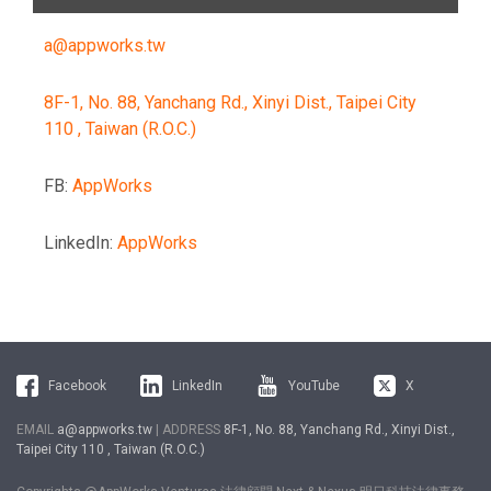
a@appworks.tw
8F-1, No. 88, Yanchang Rd., Xinyi Dist., Taipei City
110 , Taiwan (R.O.C.)
FB:
AppWorks
LinkedIn:
AppWorks
Facebook
LinkedIn
YouTube
X
EMAIL
a@appworks.tw
| ADDRESS
8F-1, No. 88, Yanchang Rd., Xinyi Dist.,
Taipei City 110 , Taiwan (R.O.C.)