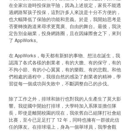
在全家出遊時投保旅平險，因為上述規定，家長不能透
過網路幫孩子投保，這對許多人來說是十分不方便的，
也大幅降低了保險的功能和意義。於是，我開始思考是
否要轉換跑道來尋求更寬廣、自由的舞台。最後，我決
定告別金融業，投身網路圈，且在因緣際會之下，來到
了 AppWorks。
在 AppWorks，每天都有新鮮的事物、想法在誕生，我
認識了各式各樣的創業者，有的大膽、有的保守，有的
不拘小節、有的小心翼翼，有的樂觀、有的悲觀。和他
們相處的過程中，我很自然的感染了創業者的精神，學
習從每一個成功與失敗中，不斷調整自己的步伐。
除了工作之外，排球和旅行也對我的人生產生了莫大影
響。我從國中開始打排球，大學時加入系隊並擔任隊
長，即使是離開校園的現在，我依舊自己組隊打社會組
比賽，至今已足足打了 12 年，同時也擁有一群彼此信
任的隊友。在排球場上，身為一個舉球員，我學會觀