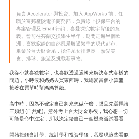
負責 Accelerator 與投資。加入 AppWorks 前，任
職於富邦產險電子商務部，負責線上投保平台的
專案管理及 Email 行銷，喜愛探究數字背後的意
義。曾前往芬蘭交換學生半年，期間走遍半個歐
洲，喜歡寂靜的自然風景勝過繁華的現代都市。
畢業於台大財金系，擔任系女排隊長，熱愛美
食、排球、旅遊及挑戰新事物。
我從小就喜歡數字，也喜歡透過邏輯來解決各式各樣的
問題，小時候和媽媽去買東西時，我總愛當個小算盤，
搶著在買單時幫媽媽算錢。
高中時，因為不確定自己將來想做什麼，暫且先選擇讀
三類組 (自然組)。意外考上台大財金系後，我心想一切
可能是命中注定，所以決定給自己一個機會嘗試看看。
開始接觸會計學、統計學和投資學後，我發現這些看似