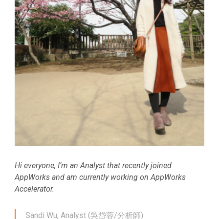
Hi everyone, I’m an Analyst that recently joined
AppWorks and am currently working on AppWorks
Accelerator.
Sandi Wu, Analyst (吳岱蓉/分析師)