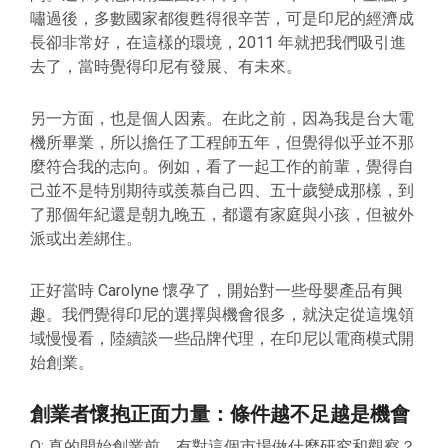
嘯過後，多數國家都復甦得很辛苦，可是印尼的經濟成
長卻非常好，在這樣的環境，2011 年就把我們吸引進
去了，當時覺得印尼有發展、有未來。
另一方面，也是個人因素。在此之前，因為我是台大電
機所畢業，所以擔任了工程師五年，但覺得似乎並不那
麼符合我的志向。例如，看了一起工作的前輩，覺得自
己並不是特別期待或羨慕自己四、五十歲變成那樣，到
了那個年紀還是朝九晚五，都還有家庭與小孩，但被外
派或出差綁住。
正好當時 Carolyne 懷孕了，開始對一些母嬰產品有興
趣。我們覺得印尼的選擇與機會很多，就決定從這塊領
域慢慢看，陸續談一些品牌代理，在印尼以電商模式開
始創業。
創業者懷抱正面力量：條件越不足越是機會
Q: 真的開始創業前，有對這個市場做什麼研究和觀察？