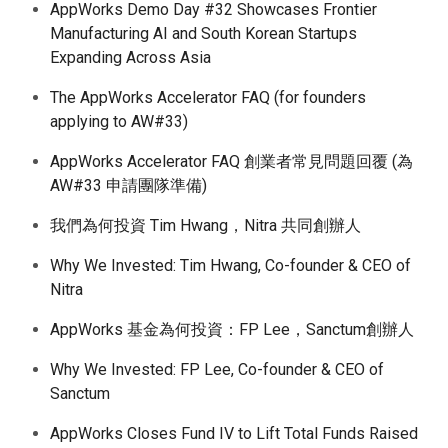
AppWorks Demo Day #32 Showcases Frontier
Manufacturing AI and South Korean Startups
Expanding Across Asia
The AppWorks Accelerator FAQ (for founders
applying to AW#33)
AppWorks Accelerator FAQ 創業者常見問題回覆 (為
AW#33 申請團隊準備)
我們為何投資 Tim Hwang，Nitra 共同創辦人
Why We Invested: Tim Hwang, Co-founder & CEO of
Nitra
AppWorks 基金為何投資：FP Lee，Sanctum創辦人
Why We Invested: FP Lee, Co-founder & CEO of
Sanctum
AppWorks Closes Fund IV to Lift Total Funds Raised