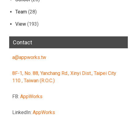
Team
(28)
View
(193)
Contact
a@appworks.tw
8F-1, No. 88, Yanchang Rd., Xinyi Dist., Taipei City
110 , Taiwan (R.O.C.)
FB:
AppWorks
LinkedIn:
AppWorks