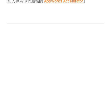
加入專為你們服務的
AppWorks Accelerator
】