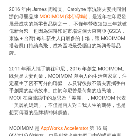
2016 年由 James 周靖棠、Carolyne 李沆澎夫妻共同創
辦的母嬰品牌
MOOIMOM (沐伊孕哺)
，是近年在印尼發
展最成功的新零售品牌之一 。不僅年營收短短三年就破
億新台幣，也因為深耕印尼市場這個大東南亞 (GSEA，
東協 + 台灣) 每年新生人口最多的市場，讓 MOOIMOM
搭著風口持續高飛，成為區域最受矚目的新興母嬰品
牌。
2011 年兩人攜手前往印尼，2016 年創立 MOOIMOM。
既然是夫妻創業，MOOIMOM 與兩人的生活與家庭，注
定產生了密不可分的聯繫，以及背後數不清夫妻攜手白
手創業的點滴故事。由於印尼曾是荷蘭的殖民地，
MOOI 在荷蘭語中的意思為「美麗」，MOOIMOM 代表
「美麗的媽媽」，不僅是兩人對自我人生的期待，也是
想要傳遞的品牌精神與價值。
MOOIMOM 是
AppWorks Accelerator
第 16 屆
(AW#16) 的校友，也是創業者校友們口中的模範夫妻。