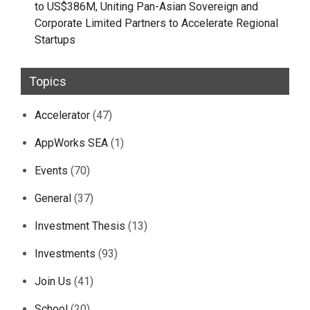
to US$386M, Uniting Pan-Asian Sovereign and
Corporate Limited Partners to Accelerate Regional
Startups
Topics
Accelerator
(47)
AppWorks SEA
(1)
Events
(70)
General
(37)
Investment Thesis
(13)
Investments
(93)
Join Us
(41)
School
(20)