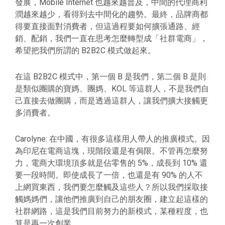
發展，Mobile Internet 也越來越普及，中間的代理商利
潤越來越少，看得到去中間化的趨勢。最終，品牌商都
得要直接面對消費者，但這過程要如何擴張通路、經
銷、配銷，我們一直在思考怎麼轉型成「社群電商」，
希望把我們所謂的 B2B2C 模式做起來。
在這 B2B2C 模式中，第一個 B 是我們，第二個 B 是則
是類似團購的寶媽、團媽、KOL 等這群人，不是我們自
己直接去做團購，而是透過這群人，讓我們擴大接觸更
多消費者。
Carolyne: 在中國，有很多這樣用人帶人的推廣模式。因
為印尼在電商這塊，現階段還是有侷限。不管再怎麼努
力，電商大環境頂多就是佔零售的 5%，成長到 10% 還
要一段時間。即使成長了一倍，也還是有 90% 的人不
上網買東西，我們要怎麼觸及這些人？所以我們採取接
觸媽媽們，讓他們推廣到自己的朋友圈，建立起這樣的
社群網路，這是我們目前努力的新模式，某種程度，也
算是再一次創業。