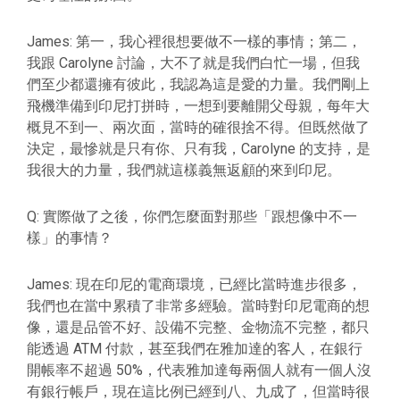
James: 第一，我心裡很想要做不一樣的事情；第二，
我跟 Carolyne 討論，大不了就是我們白忙一場，但我
們至少都還擁有彼此，我認為這是愛的力量。我們剛上
飛機準備到印尼打拼時，一想到要離開父母親，每年大
概見不到一、兩次面，當時的確很捨不得。但既然做了
決定，最慘就是只有你、只有我，Carolyne 的支持，是
我很大的力量，我們就這樣義無返顧的來到印尼。
Q: 實際做了之後，你們怎麼面對那些「跟想像中不一
樣」的事情？
James: 現在印尼的電商環境，已經比當時進步很多，
我們也在當中累積了非常多經驗。當時對印尼電商的想
像，還是品管不好、設備不完整、金物流不完整，都只
能透過 ATM 付款，甚至我們在雅加達的客人，在銀行
開帳率不超過 50%，代表雅加達每兩個人就有一個人沒
有銀行帳戶，現在這比例已經到八、九成了，但當時很