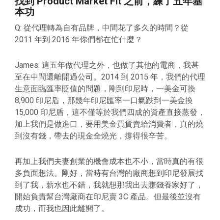
找到 Product Market Fit 之前，練了五年基
本功
Q: 從代理轉為自有品牌，中間花了多久的時間？從
2011 年到 2016 年你們都在忙什麼？
James: 這五年做代理之外，也做了其他的電商，我甚
至在中間還離開過公司。2014 到 2015 年，我們的代理
生意面臨匯率貶值的問題，剛到印尼時，一美金可換
8,900 印尼盾，那幾年印尼匯率一口氣跌到一美金換
15,000 印尼盾，這不僅等於我們四成的資產直接蒸發，
加上我們是做進口，要用美金買貨賣給消費者，真的燒
到沒有錢，帶去的現金全燒光，撐得很辛苦。
再加上我們夫妻創業的機會成本也不小，當時真的有很
多負面想法。剛好，當時有台灣的廠商想到印尼發展找
到了我，薪水也不錯，我就想那我出去賺錢養家好了，
開始負責幫台灣廠商在印尼賣 3C 產品。但最後並沒有
成功，而我也因此離開了。