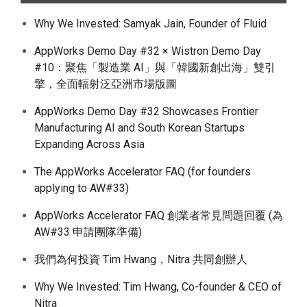
Why We Invested: Samyak Jain, Founder of Fluid
AppWorks Demo Day #32 × Wistron Demo Day
#10：聚焦「製造業 AI」與「韓國新創出海」雙引
擎，全面輻射泛亞洲市場版圖
AppWorks Demo Day #32 Showcases Frontier
Manufacturing AI and South Korean Startups
Expanding Across Asia
The AppWorks Accelerator FAQ (for founders
applying to AW#33)
AppWorks Accelerator FAQ 創業者常見問題回覆 (為
AW#33 申請團隊準備)
我們為何投資 Tim Hwang，Nitra 共同創辦人
Why We Invested: Tim Hwang, Co-founder & CEO of
Nitra