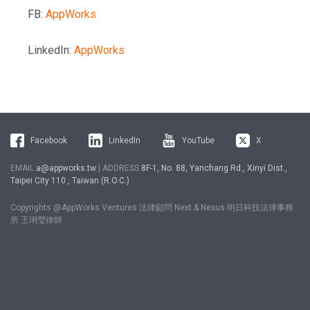
FB:
AppWorks
LinkedIn:
AppWorks
Facebook
LinkedIn
YouTube
X
EMAIL
a@appworks.tw
| ADDRESS
8F-1, No. 88, Yanchang Rd., Xinyi Dist.,
Taipei City 110 , Taiwan (R.O.C.)
Copyrights @AppWorks Ventures 法律顧問 Next & Nexus 明日科技法律事務
所 王琍瑩律師