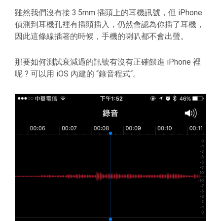
雖然我們沒有接 3.5mm 插頭上的耳機訊號，但 iPhone
偵測到耳機孔裡有插頭插入，仍然會認為你插了耳機，
因此這條線插著的時候，手機的喇叭都不會出聲。
那要如何測試衰減過的訊號有沒有正確餵進 iPhone 裡
呢 ? 可以用 iOS 內建的 “錄音程式“。