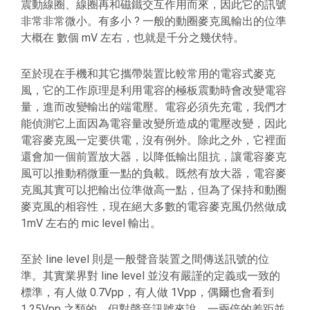
震動線圈、線圈再和磁鐵交互作用而來，因此它的訊號
非常非常微小。有多小 ? 一般的動圈麥克風輸出的位準
大概在 數個 mV 左右，也就是千分之幾伏特。
至於現在手機和其它攜帶裝置比較常用的電容式麥克
風，它的工作原理是利用電容的極板震動時會改變電容
量，進而改變輸出的端電壓。電容必須先充電，我們才
能偵測它上面因為電容量改變所造成的電壓改變，因此
電容麥克風一定要供電，沒有例外。除此之外，它裡面
還會加一個前置放大器，以降低輸出阻抗，讓電容麥克
風可以推動稍微重一點的負載。既然有放大器，電容麥
克風其實可以把輸出位準做高一點，但為了保持和動圈
麥克風的相容性，現在絕大多數的電容麥克風仍然做成
1mV 左右的 mic level 輸出。
至於 line level 則是一般聲音裝置之間傳送訊號的位
準。其實業界對 line level 並沒有嚴謹的定義或一致的
標準，有人做 0.7Vpp，有人做 1Vpp，偶爾也會看到
1.25Vpp 之類的。但對聲音訊號來說，一兩倍的差距並