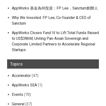
AppWorks 基金為何投資：FP Lee，Sanctum創辦人
Why We Invested: FP Lee, Co-founder & CEO of
Sanctum
AppWorks Closes Fund IV to Lift Total Funds Raised
to US$386M, Uniting Pan-Asian Sovereign and
Corporate Limited Partners to Accelerate Regional
Startups
Topics
Accelerator
(47)
AppWorks SEA
(1)
Events
(70)
General
(37)