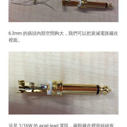
6.3mm 的插頭內部空間夠大，我們可以把衰減電路藏在
裡面。
這是 1/16W 的 axial-lead 電阻，兩顆藏在裡面綽綽有