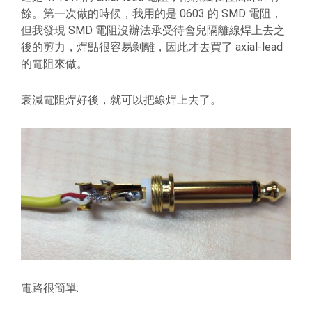
餘。第一次做的時候，我用的是 0603 的 SMD 電阻，
但我發現 SMD 電阻沒辦法承受待會兒隔離線焊上去之
後的剪力，焊點很容易剝離，因此才去買了 axial-lead
的電阻來做。
衰減電阻焊好後，就可以把線焊上去了。
電路很簡單: