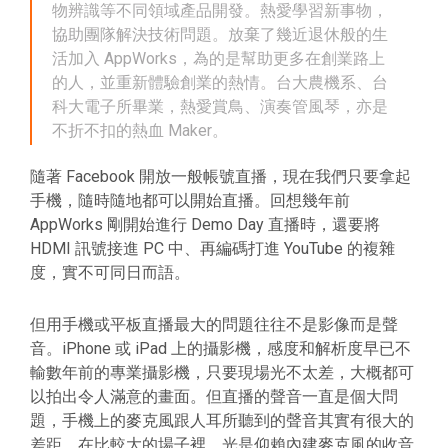
物辨識等不同領域產品開發。熱愛學習新事物，
協助團隊解決技術問題。放棄了幾近退休般的生
活加入 AppWorks，為的是幫助更多在創業路上
的人，並重新體驗創業的熱情。台大農機系、台
科大電子所畢業，熱愛賞鳥、演奏管風琴，亦是
不折不扣的熱血 Maker。
隨著 Facebook 開放一般帳號直播，現在我們只要拿起
手機，隨時隨地都可以開始直播。回想幾年前
AppWorks 剛開始進行 Demo Day 直播時，還要將
HDMI 訊號接進 PC 中、再編碼打進 YouTube 的複雜
度，實不可同日而語。
但用手機或平板直播最大的問題往往不是影像而是聲
音。iPhone 或 iPad 上的攝影機，感度和解析度早已不
輸數年前的專業攝影機，只要現場光不太差，大概都可
以拍出令人滿意的畫面。但直播的聲音一直是個大問
題，手機上的麥克風跟人耳所聽到的聲音其實有很大的
差距，在比較大的場子裡，光是仰賴內建麥克風的收音