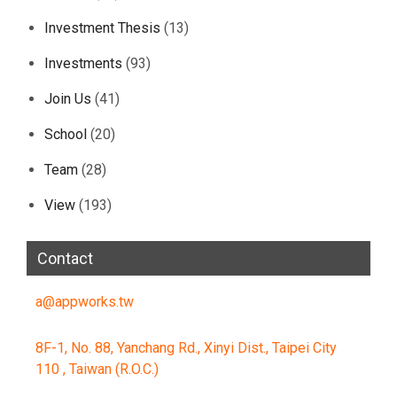
Investment Thesis
(13)
Investments
(93)
Join Us
(41)
School
(20)
Team
(28)
View
(193)
Contact
a@appworks.tw
8F-1, No. 88, Yanchang Rd., Xinyi Dist., Taipei City
110 , Taiwan (R.O.C.)