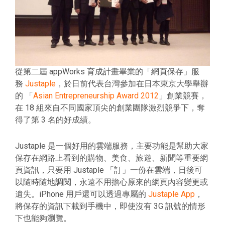
從第二屆 appWorks 育成計畫畢業的「網頁保存」服
務
Justaple
，於日前代表台灣參加在日本東京大學舉辦
的 「
Asian Entrepreneurship Award 2012
」創業競賽，
在 18 組來自不同國家頂尖的創業團隊激烈競爭下，奪
得了第 3 名的好成績。
Justaple 是一個好用的雲端服務，主要功能是幫助大家
保存在網路上看到的購物、美食、旅遊、新聞等重要網
頁資訊，只要用 Justaple 「訂」一份在雲端，日後可
以隨時隨地調閱，永遠不用擔心原來的網頁內容變更或
遺失。iPhone 用戶還可以透過專屬的
Justaple App
，
將保存的資訊下載到手機中，即使沒有 3G 訊號的情形
下也能夠瀏覽。