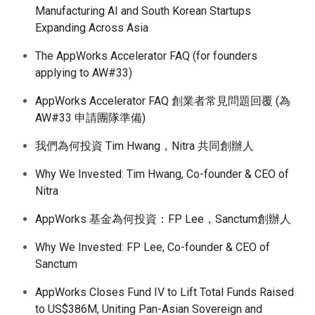
Manufacturing AI and South Korean Startups
Expanding Across Asia
The AppWorks Accelerator FAQ (for founders
applying to AW#33)
AppWorks Accelerator FAQ 創業者常見問題回覆 (為
AW#33 申請團隊準備)
我們為何投資 Tim Hwang，Nitra 共同創辦人
Why We Invested: Tim Hwang, Co-founder & CEO of
Nitra
AppWorks 基金為何投資：FP Lee，Sanctum創辦人
Why We Invested: FP Lee, Co-founder & CEO of
Sanctum
AppWorks Closes Fund IV to Lift Total Funds Raised
to US$386M, Uniting Pan-Asian Sovereign and