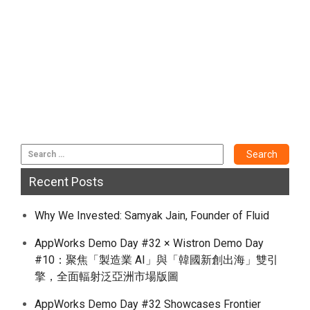
Recent Posts
Why We Invested: Samyak Jain, Founder of Fluid
AppWorks Demo Day #32 × Wistron Demo Day
#10：聚焦「製造業 AI」與「韓國新創出海」雙引
擎，全面輻射泛亞洲市場版圖
AppWorks Demo Day #32 Showcases Frontier