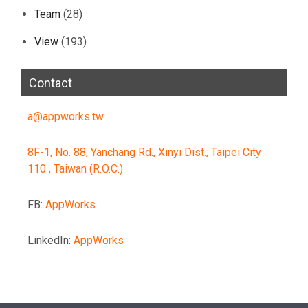
Team
(28)
View
(193)
Contact
a@appworks.tw
8F-1, No. 88, Yanchang Rd., Xinyi Dist., Taipei City
110 , Taiwan (R.O.C.)
FB:
AppWorks
LinkedIn:
AppWorks