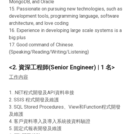
MongoDB, and Oracle
15. Passionate on pursuing new technologies, such as
development tools, programming language, software
architecture, and love coding
16. Experience in developing large scale systems is a
big plus
17. Good command of Chinese.
(Speaking/Reading/Writing/Listening)
<2. 資深工程師(Senior Engineer) | 1 名>
工作內容
1. .NET程式開發及API資料串接
2. SSIS 程式開發及維護
3. SQL Stored Procedures、View和Function程式開發
及維護
4. 客戶資料導入及導入系統後資料驗證
5. 固定式報表開發及維護