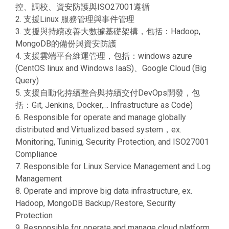
控、調校、資安防護與ISO27001遵循
2. 支援Linux 服務管理與事件管理
3. 支援與持續改善大數據基礎架構，包括：Hadoop,
MongoDB的備份與資安防護
4. 支援雲端平台維運管理，包括：windows azure
(CentOS linux and Windows IaaS)、Google Cloud (Big
Query)
5. 支援自動化持續整合與持續交付DevOps開發，包
括：Git, Jenkins, Docker,… Infrastructure as Code)
6. Responsible for operate and manage globally
distributed and Virtualized based system，ex.
Monitoring, Tuninig, Security Protection, and ISO27001
Compliance
7. Responsible for Linux Service Management and Log
Management
8. Operate and improve big data infrastructure, ex.
Hadoop, MongoDB Backup/Restore, Security
Protection
9. Responsible for operate and manage cloud platform,