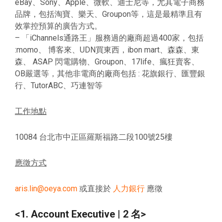
eBay、Sony、Apple、微軟、迪士尼等，尤其電子商務
品牌，包括淘寶、樂天、Groupon等，這是最精準且有
效掌控預算的廣告方式。
– 「iChannels通路王」服務過的廠商超過400家，包括
:momo、 博客來、UDN買東西，ibon mart、森森、東
森、 ASAP 閃電購物、Groupon、17life、瘋狂賣客、
OB嚴選等，其他非電商的廠商包括 : 花旗銀行、匯豐銀
行、TutorABC、巧連智等
工作地點
10084 台北市中正區羅斯福路二段100號25樓
應徵方式
aris.lin@oeya.com
或直接於
人力銀行
應徵
<1. Account Executive | 2 名>