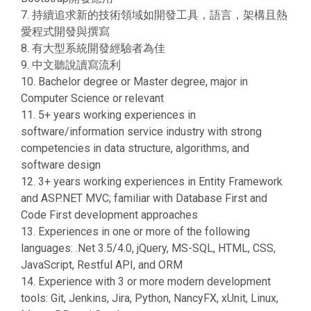
7. 持續追求新的技術領域如開發工具，語言，架構且熱
愛程式開發與撰寫
8. 有大型系統開發經驗者為佳
9. 中文聽說讀寫流利
10. Bachelor degree or Master degree, major in
Computer Science or relevant
11. 5+ years working experiences in
software/information service industry with strong
competencies in data structure, algorithms, and
software design
12. 3+ years working experiences in Entity Framework
and ASP.NET MVC; familiar with Database First and
Code First development approaches
13. Experiences in one or more of the following
languages: .Net 3.5/4.0, jQuery, MS-SQL, HTML, CSS,
JavaScript, Restful API, and ORM
14. Experience with 3 or more modern development
tools: Git, Jenkins, Jira, Python, NancyFX, xUnit, Linux,