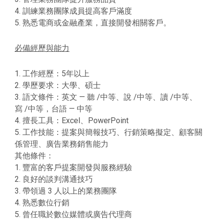
4. 訓練業務團隊成員提高客戶滿度
5. 熟悉電商或金融產業，直接開發相關客戶。
必備經歷與能力
1. 工作經歷：5年以上
2. 學歷要求：大學、碩士
3. 語文條件：英文 — 聽 /中等、說 /中等、讀 /中等、
寫 /中等，台語 — 中等
4. 擅長工具：Excel、PowerPoint
5. 工作技能：提案與簡報技巧、行銷策略擬定、顧客關
係管理、廣告業務銷售能力
其他條件：
1. 豐富的客戶提案開發與服務經驗
2. 良好的談判溝通技巧
3. 帶領過 3 人以上的業務團隊
4. 熟悉數位行銷
5. 曾任職於數位媒體或廣告代理商