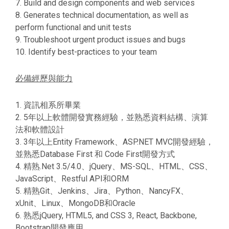
7. Build and design components and web services
8. Generates technical documentation, as well as
perform functional and unit tests
9. Troubleshoot urgent product issues and bugs
10. Identify best-practices to your team
必備經歷與能力
1. 資訊相系所畢業
2. 5年以上軟體開發實務經驗，並熟悉資料結構、演算
法和軟體設計
3. 3年以上Entity Framework、ASP.NET MVC開發經驗，
並熟悉Database First 和 Code First開發方式
4. 精熟.Net 3.5/4.0、jQuery、MS-SQL、HTML、CSS、
JavaScript、Restful API和ORM
5. 精熟Git、Jenkins、Jira、Python、NancyFX、
xUnit、Linux、MongoDB和Oracle
6. 熟悉jQuery, HTML5, and CSS 3, React, Backbone,
Bootstrap開發應用