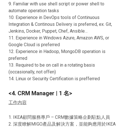
9. Familiar with use shell script or power shell to
automate operation tasks
10. Experience in DevOps tools of Continuous
Integration & Continous Delivery is preferred, ex. Git,
Jenkins, Docker, Puppet, Chef, Ansible…
11. Experience in Windows Azure, Amazon AWS, or
Google Cloud is preferred
12. Experience in Hadoop, MongoDB operation is
preferred
13. Required to be on call in a rotating basis
(occasionally, not offen)
14. Linux or Security Certification is prefferred
<4. CRM Manager | 1 名>
工作內容
1. IKEA顧問服務專戶 – CRM數據策略企劃駐點人員
2. 深度瞭解MIGO產品及解決方案，並能夠應用於IKEA