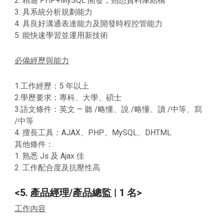
2. 精通 PHP+MySQL 開發，熟悉資料庫結構
3. 具系統分析規劃能力
4. 具良好溝通表達能力及開發時程控管能力
5. 能快速學習並運用新技術
必備經歷與能力
1.工作經歷：5 年以上
2.學歷要求：專科、大學、碩士
3.語文條件：英文 — 聽 /略懂、說 /略懂、讀 /中等、寫
/中等
4. 擅長工具：AJAX、PHP、MySQL、DHTML
其他條件：
1. 熟悉 Js 及 Ajax 佳
2. 工作配合度及抗壓性高
<5. 產品經理/產品總監 | 1 名>
工作內容