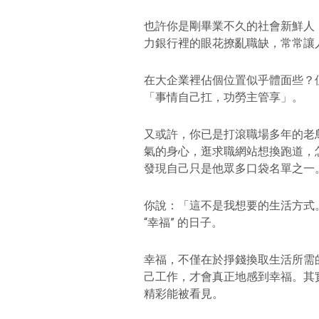
也許你是剛畢業不久的社會新鮮人
力銀行裡的眼花撩亂職缺，常常讓
在大企業裡佔個位置似乎體面些？
「事情自己扛，功勞主管享」。
又或許，你已是打滾職場多年的老
氣的身心，逛求職網站想換跑道，
發現自己只是他眾多口袋名單之一
你說：「這不是我想要的生活方式
“幸福” 的日子。
幸福，不僅在於掙錢換取生活所需
己工作，才會真正地感到幸福。其
精彩能被看見。