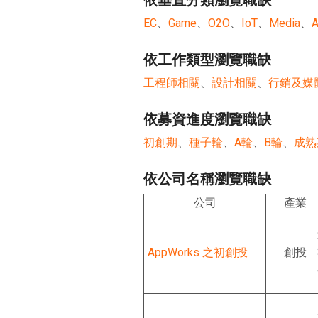
依垂直分類瀏覽職缺
EC
、
Game
、
O2O
、
IoT
、
Media
、
A
依工作類型瀏覽職缺
工程師相關
、
設計相關
、
行銷及媒
依募資進度瀏覽職缺
初創期
、
種子輪
、
A輪
、
B輪
、
成熟
依公司名稱瀏覽職缺
公司
產業
AppWorks 之初創投
創投