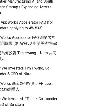
ntier Manufacturing AI and South
ean Startups Expanding Across
a
 AppWorks Accelerator FAQ (for
nders applying to AW#33)
Works Accelerator FAQ 創業者常
題回覆 (為 AW#33 申請團隊準備)
為何投資 Tim Hwang，Nitra 共同
辦人
 We Invested: Tim Hwang, Co-
nder & CEO of Nitra
pWorks 基金為何投資：FP Lee，
nctum創辦人
 We Invested: FP Lee, Co-founder
EO of Sanctum