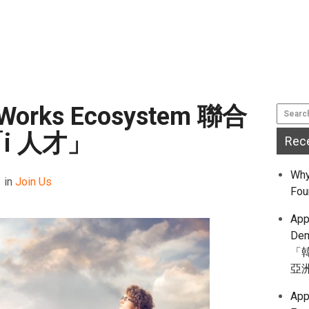
Works Ecosystem 聯合
i 人才」
Rec
Why
in
Join Us
Fou
App
De
「
亞
App