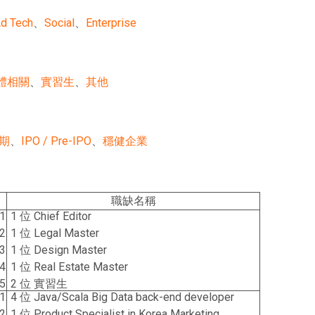
d Tech
、
Social
、
Enterprise
體相關
、
實習生
、
其他
期
、
IPO / Pre-IPO
、
穩健企業
職缺名稱
1 位 Chief Editor
1 位 Legal Master
1 位 Design Master
1 位 Real Estate Master
2 位 實習生
4 位 Java/Scala Big Data back-end developer
1 位 Product Specialist in Korea Marketing