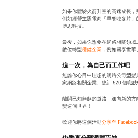
如果你體驗火箭升空的高速成長，
例如經營主題電商「早餐吃麥片」的饌
博思科技。
最後，如果你想要在網路相關領域
數位轉型
穩健企業
，例如國泰世華
這一次，為自己而工作吧
無論你心目中理想的網路公司型態與
家網路相關企業、總計 620 個職
離開已知無趣的道路，邁向新的方
變這個世界！
歡迎你將這個活動
分享至 Faceboo