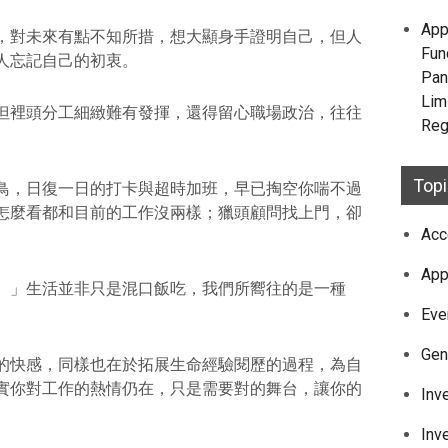
App
，對未來有點不知所措，想大顯身手證明自己，但人
Fun
人忘記自己的初衷。
Pan
Lim
但裡頭分工細緻難有發揮，還得留心職場政治，往往
Reg
Top
鳥，日復一日的打卡與超時加班，早已掏空你喘不過
怎麼看都和目前的工作沒兩樣；獵頭顧問找上門，卻
Acc
。
App
。」生活並非只是混口飯吃，我們所嚮往的是一種
Eve
Gen
的快感，同樣也在於拓展生命經驗閱歷的過程，為自
實你對工作的熱情仍在，只是需要對的舞台，讓你的
Inv
Inv