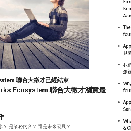
Fro
Kor
Asi
The
fou
App
見問
我們
創
cosystem 聯合大徵才已經結束
Why
orks Ecosystem 聯合大徵才瀏覽最
fou
Ap
Sa
作
Why
？ 是業務內容？ 還是未來發展？
& C