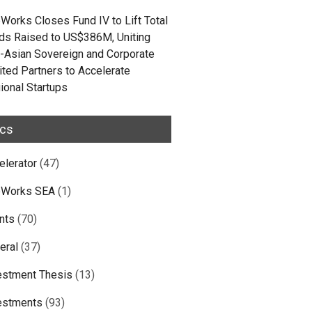
Works Closes Fund IV to Lift Total
ds Raised to US$386M, Uniting
-Asian Sovereign and Corporate
ited Partners to Accelerate
ional Startups
ics
elerator
(47)
Works SEA
(1)
nts
(70)
eral
(37)
estment Thesis
(13)
estments
(93)