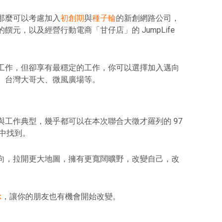
那麼可以考慮加入
初創期
與
種子輪
的新創網路公司，
元，以及經營行動電商「甘仔店」的 JumpLife
工作，但卻享有最穩定的工作，你可以選擇加入邁向
、台灣大哥大、微風廣場等。
工作典型，幾乎都可以在本次聯合大徵才羅列的 97
缺中找到。
向，拉開更大地圖，擁有更寬闊曠野，改變自己，改
k
，讓你的朋友也有機會開始改變。