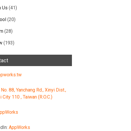
n Us
(41)
ool
(20)
am
(28)
w
(193)
tact
pworks.tw
 No. 88, Yanchang Rd., Xinyi Dist.,
i City 110 , Taiwan (R.O.C.)
ppWorks
dIn:
AppWorks