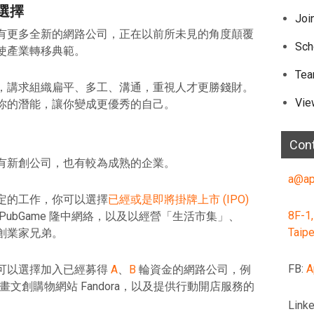
選擇
Joi
有更多全新的網路公司，正在以前所未見的角度顛覆
Sch
使產業轉移典範。
Te
，講求組織扁平、多工、溝通，重視人才更勝錢財。
Vie
你的潛能，讓你變成更優秀的自己。
Con
有新創公司，也有較為成熟的企業。
a@ap
定的工作，你可以選擇
已經或是即將掛牌上市 (IPO)
8F-1,
ubGame 隆中網絡，以及以經營「生活市集」、
Taipe
創業家兄弟。
FB:
A
可以選擇加入已經募得
A
、
B
輪資金的網路公司，例
插畫文創購物網站 Fandora，以及提供行動開店服務的
Linke