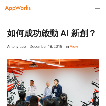
Togg
navig
如何成功啟動 AI 新創？
Antony Lee
December 18, 2018
in
View