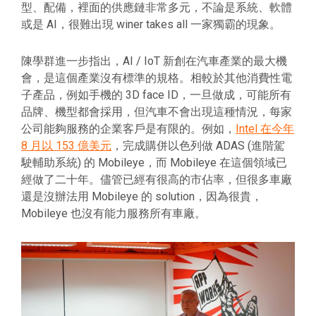
型、配備，裡面的供應鏈非常多元，不論是系統、軟體
或是 AI，很難出現 winer takes all 一家獨霸的現象。
陳學群進一步指出，AI / IoT 新創在汽車產業的最大機
會，是這個產業沒有標準的規格。相較於其他消費性電
子產品，例如手機的 3D face ID，一旦做成，可能所有
品牌、機型都會採用，但汽車不會出現這種情況，每家
公司能夠服務的企業客戶是有限的。例如，
Intel 在今年
8 月以 153 億美元
，完成購併以色列做 ADAS (進階駕
駛輔助系統) 的 Mobileye，而 Mobileye 在這個領域已
經做了二十年。儘管已經有很高的市佔率，但很多車廠
還是沒辦法用 Mobileye 的 solution，因為很貴，
Mobileye 也沒有能力服務所有車廠。