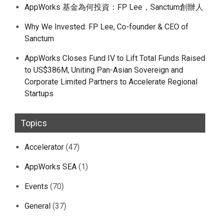
AppWorks 基金為何投資：FP Lee，Sanctum創辦人
Why We Invested: FP Lee, Co-founder & CEO of
Sanctum
AppWorks Closes Fund IV to Lift Total Funds Raised
to US$386M, Uniting Pan-Asian Sovereign and
Corporate Limited Partners to Accelerate Regional
Startups
Topics
Accelerator
(47)
AppWorks SEA
(1)
Events
(70)
General
(37)