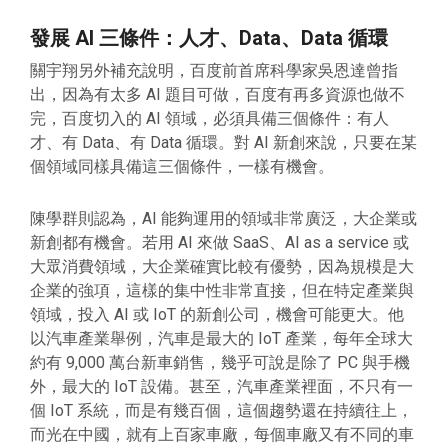
發展 AI 三條件：人才、Data、Data 循環
關宇翔另外補充說明，百度前首席科學家吳恩達曾指
出，因為有太多 AI 題目可做，百度有再多資源也做不
完，百度切入的 AI 領域，必須具備三個條件：有人
才、有 Data、有 Data 循環。對 AI 新創來說，只要在某
個領域同樣具備這三個條件，一樣有機會。
陳學群則認為，AI 能夠運用的領域非常廣泛，大企業或
新創都有機會。若用 AI 來做 SaaS、AI as a service 或
大眾消費領域，大企業確實比較有優勢，因為規模是大
企業的強項，這樣的集中性非常直接，但在特定產業與
領域，投入 AI 或 IoT 的新創公司，機會可能更大。他
以汽車產業舉例，汽車是最大的 IoT 產業，每年全球大
約有 9,000 萬台新車銷售，幾乎可說是除了 PC 與手機
外，最大的 IoT 設備。甚至，汽車產業裡面，不只有一
個 IoT 系統，而是有幾百個，這個趨勢還在持續往上，
而光在中國，就有上百家車廠，每個車廠又有不同的車