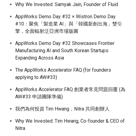
Why We Invested: Samyak Jain, Founder of Fluid
AppWorks Demo Day #32 × Wistron Demo Day
#10：聚焦「製造業 AI」與「韓國新創出海」雙引
擎，全面輻射泛亞洲市場版圖
AppWorks Demo Day #32 Showcases Frontier
Manufacturing AI and South Korean Startups
Expanding Across Asia
The AppWorks Accelerator FAQ (for founders
applying to AW#33)
AppWorks Accelerator FAQ 創業者常見問題回覆 (為
AW#33 申請團隊準備)
我們為何投資 Tim Hwang，Nitra 共同創辦人
Why We Invested: Tim Hwang, Co-founder & CEO of
Nitra