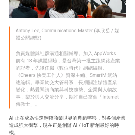
Antony Lee, Communications Master (李欣岳 / 媒
體公關總監)
負責媒體與社群溝通相關輔導。加入 AppWorks
前有 18 年媒體經驗，是台灣第一批主跑網路產業
的記者，先後任職《數位時代》副總編輯、
《Cheers 快樂工作人》資深主編、SmartM 網站
總編輯。畢業於交大管科系，長期關注媒體產業
變化，熱愛閱讀商業與科技趨勢、企業與人物故
事，樂於與人交流分享，期許自己當個「Internet
傳教士」。
AI 正在成為快速翻轉商業世界的典範轉移，對各個產業
造成強大衝擊，現在正是創辦 AI / IoT 新創最好的時
機。