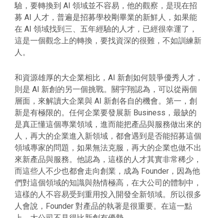
驗，要轉換到 AI 領域並不容易，他的觀察，是現在招
募 AI 人才，普遍是招募學校剛畢業的新鮮人，如果能
在 AI 領域找到三、五年經驗的人才，已經很幸運了，
這是一個觀念上的轉換，要找資深的很難，不如訓練新
人。
和資源雄厚的大企業相比，AI 新創如何競爭優秀人才，
則是 AI 新創的另一個挑戰。關宇翔認為，可以從兩個
層面，來解讀大企業與 AI 新創各自的機會。第一，創
新是有極限的。任何企業要發展新 Business，最缺的
是真正懂這個專業領域，進而能把產品與服務做出來的
人，再大的企業進入新領域，都會遇到是否能招募這個
領域專家的問題，如果無法克服，再大的企業也做不出
來新產品與服務。他認為，這樣的人才其實非常稀少，
而這些人不少也都會走向創業，成為 Founder，因為他
們對這個領域的知識與熱情極高，在大公司的體制中，
這樣的人不容易受到重用投入開發全新領域。所以很多
人會說，Founder 對產品的執著是很重要。在這一點
上，大公司不見得比新創有優勢。