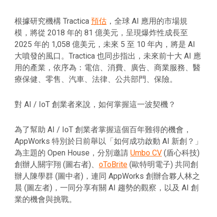
根據研究機構 Tractica
預估
，全球 AI 應用的市場規
模，將從 2018 年的 81 億美元，呈現爆炸性成長至
2025 年的 1,058 億美元，未來 5 至 10 年內，將是 AI
大噴發的風口。Tractica 也同步指出，未來前十大 AI 應
用的產業，依序為：電信、消費、廣告、商業服務、醫
療保健、零售、汽車、法律、公共部門、保險。
對 AI / IoT 創業者來說，如何掌握這一波契機？
為了幫助 AI / IoT 創業者掌握這個百年難得的機會，
AppWorks 特別於日前舉以「如何成功啟動 AI 新創？」
為主題的 Open House，分別邀請
Umbo CV
(盾心科技)
創辦人關宇翔 (圖右者)、
oToBrite
(歐特明電子) 共同創
辦人陳學群 (圖中者)，連同 AppWorks 創辦合夥人林之
晨 (圖左者)，一同分享有關 AI 趨勢的觀察，以及 AI 創
業的機會與挑戰。