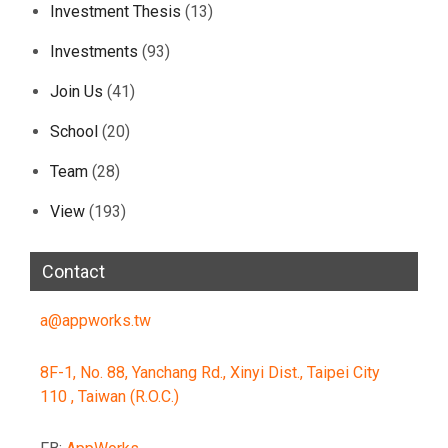
Investment Thesis
(13)
Investments
(93)
Join Us
(41)
School
(20)
Team
(28)
View
(193)
Contact
a@appworks.tw
8F-1, No. 88, Yanchang Rd., Xinyi Dist., Taipei City
110 , Taiwan (R.O.C.)