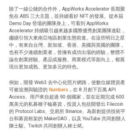
除了一線公鏈的合作外，AppWorks Accelerator 長期聚
焦在 ABS 三大主題，並持續看好 NFT 的發展。從本屆
Demo Day 登場的團隊身上，可看到 AppWorks
Accelerator 持續吸引越來越多國際優秀創業團隊進駐，
繼續引領大東南亞地區創業生態前進。在這些明日之星
中，有來自台灣、新加坡、香港、美國與英國的團隊，
也有不少連續創業者，曾擁有成功出場的經驗，整體不
論在創業經驗、產品或服務、商業模式等面向上，都展
現出更加成熟、更加多元的特色。
例如，開發 Web3 去中心化照片網路，使數位媒體資產
可被追溯與驗證的
Numbers
，在 8 月創下百萬 API
Access、用戶來自超過 90 個國家，並在近期完成 600
萬美元的私募種子輪募資，投資人包括開發出 Filecoin
的 Protocol Labs、交易所 Binance、為新創提供技術平
台和募資框架的 MakerDAO，以及 YouTube 共同創辦人
陳士駿、Twitch 共同創辦人林士斌。