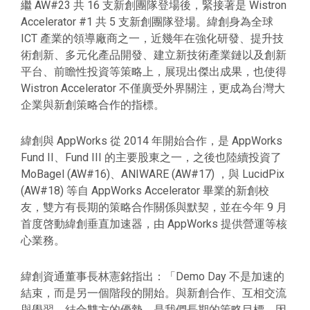
繼 AW#23 共 16 支新創團隊登場後，緊接著是 Wistron
Accelerator #1 共 5 支新創團隊登場。緯創身為全球
ICT 產業的領導廠商之一，近幾年在強化研發、提升技
術創新、多元化產品開發、建立新技術產業鏈以及創新
平台、前瞻性投資等策略上，展現出傑出成果，也使得
Wistron Accelerator 不僅廣受外界關注，更成為台灣大
企業與新創策略合作的指標。
緯創與 AppWorks 從 2014 年開始合作，是 AppWorks
Fund II、Fund III 的主要股東之一，之後也陸續投資了
MoBagel (AW#16)、ANIWARE (AW#17) ，與 LucidPix
(AW#18) 等自 AppWorks Accelerator 畢業的新創校
友，雙方有長期的策略合作關係與默契，並在今年 9 月
首度啓動緯創垂直加速器，由 AppWorks 提供營運等核
心業務。
緯創資通董事長林憲銘指出：「Demo Day 不是加速的
結束，而是另一個階段的開始。與新創合作、互相交流
與學習，結合雙方的優勢，是我們長期的策略目標，因