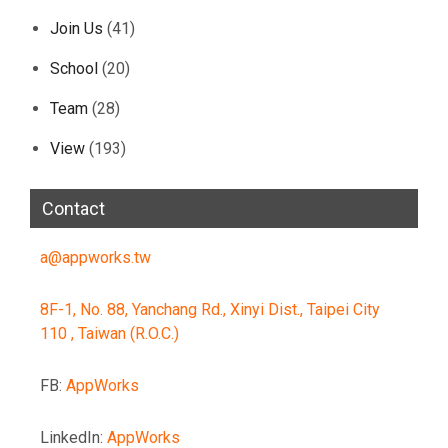
Join Us
(41)
School
(20)
Team
(28)
View
(193)
Contact
a@appworks.tw
8F-1, No. 88, Yanchang Rd., Xinyi Dist., Taipei City
110 , Taiwan (R.O.C.)
FB:
AppWorks
LinkedIn:
AppWorks