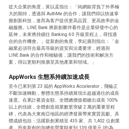
從大企業的角度，黃以孟指出：「純網銀背負了外界極
大的期待，透過與 AuthMe 的合作，讓我們得以快速掌
握創新科技，進而為客戶提供更高品質、更高效率的金
融服務。LINE Bank 將新創夥伴看作是企業研發中心的
延伸，未來將持續往 Banking 4.0 升級里程上，尋找適
合的合作機會。」從新創的角度，李紀廣則指出：「金
融業必須符合最高等級的資安與法遵要求，經過與
LINE Bank 的合作和檢驗後，讓我們的技術和解決方
案，得以更順利推廣至其他產業和領域。」
AppWorks 生態系持續加速成長
至今已來到第 23 屆的 AppWorks Accelerator，飛輪正
不斷加速轉動，整體生態系持續展現出超越過往的成長
速度。在累計募資金額、全體總價值都繳出成長 100%
以上的佳績，全體創造就業數更突破 2 萬的重要里程
碑，代表為大東南亞地區的經濟發展帶來實質貢獻。具
體成績包括：活躍新創累積至 435 家、共 1,402 位創業
者，所有新創的加總年營業額來到 139 億美元 (約為