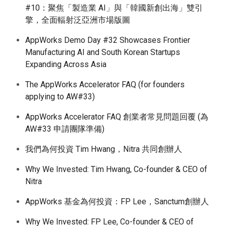
#10：聚焦「製造業 AI」與「韓國新創出海」雙引
擎，全面輻射泛亞洲市場版圖
AppWorks Demo Day #32 Showcases Frontier
Manufacturing AI and South Korean Startups
Expanding Across Asia
The AppWorks Accelerator FAQ (for founders
applying to AW#33)
AppWorks Accelerator FAQ 創業者常見問題回覆 (為
AW#33 申請團隊準備)
我們為何投資 Tim Hwang，Nitra 共同創辦人
Why We Invested: Tim Hwang, Co-founder & CEO of
Nitra
AppWorks 基金為何投資：FP Lee，Sanctum創辦人
Why We Invested: FP Lee, Co-founder & CEO of