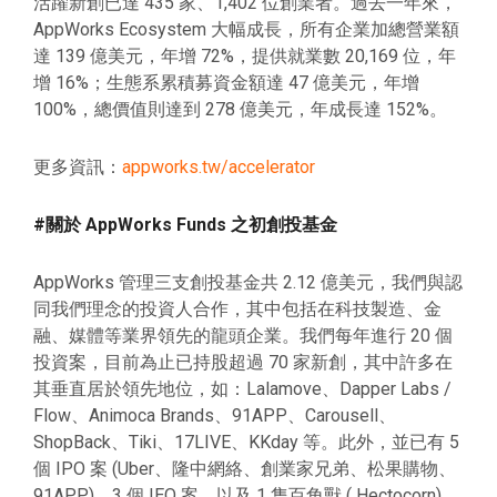
活躍新創已達 435 家、1,402 位創業者。過去一年來，
AppWorks Ecosystem 大幅成長，所有企業加總營業額
達 139 億美元，年增 72%，提供就業數 20,169 位，年
增 16%；生態系累積募資金額達 47 億美元，年增
100%，總價值則達到 278 億美元，年成長達 152%。
更多資訊：
appworks.tw/accelerator
#關於 AppWorks Funds 之初創投基金
AppWorks 管理三支創投基金共 2.12 億美元，我們與認
同我們理念的投資人合作，其中包括在科技製造、金
融、媒體等業界領先的龍頭企業。我們每年進行 20 個
投資案，目前為止已持股超過 70 家新創，其中許多在
其垂直居於領先地位，如：Lalamove、Dapper Labs /
Flow、Animoca Brands、91APP、Carousell、
ShopBack、Tiki、17LIVE、KKday 等。此外，並已有 5
個 IPO 案 (Uber、隆中網絡、創業家兄弟、松果購物、
91APP)、3 個 IEO 案，以及 1 隻百角獸 ( Hectocorn)、