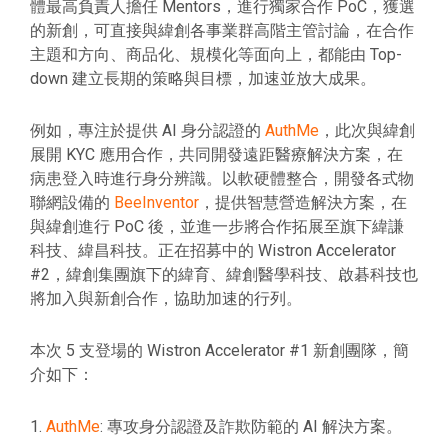
體最高負責人擔任 Mentors，進行獨家合作 PoC，獲選
的新創，可直接與緯創各事業群高階主管討論，在合作
主題和方向、商品化、規模化等面向上，都能由 Top-
down 建立長期的策略與目標，加速並放大成果。
例如，專注於提供 AI 身分認證的
AuthMe
，此次與緯創
展開 KYC 應用合作，共同開發遠距醫療解決方案，在
病患登入時進行身分辨識。以軟硬體整合，開發各式物
聯網設備的
BeeInventor
，提供智慧營造解決方案，在
與緯創進行 PoC 後，並進一步將合作拓展至旗下緯謙
科技、緯昌科技。正在招募中的 Wistron Accelerator
#2，緯創集團旗下的緯育、緯創醫學科技、啟碁科技也
將加入與新創合作，協助加速的行列。
本次 5 支登場的 Wistron Accelerator #1 新創團隊，簡
介如下：
1.
AuthMe
: 專攻身分認證及詐欺防範的 AI 解決方案。