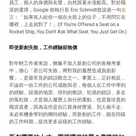
員工，個人的身價與名聲，自然跟著水漲船高。對於職
涯的選擇，Google 前執行長 Eric Schmidt曾說過一句
名
言
：「如果有人給你一個在火箭上的位子，不用問它在
哪裡，上去就對了！」(If You’re Offered a Seat on a
Rocket Ship, You Don’t Ask What Seat. You Just Get On.)
即使新創失敗，工作經驗卻無價
對年輕工作者來說，猶豫不加入新創公司的各種考量
中，擔心「若公司失敗，將對我的履歷造成負面影
響」，是最常見的錯誤觀念之一。事實上，正好相反，
不論前一份工作的公司成敗與否，每個人在工作中學到
的經驗、踩過的地雷、得到的教訓、犯過的錯誤、多走
的冤枉路，才是個人履歷上加分的重點，也是最珍貴的
職涯資產，因為這些是自己親身經歷過、別人偷不走、
未必有機會學到的獨特經驗，而新創的工作，能在同樣
的工作時期，提供更多這樣的工作經驗。