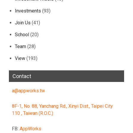
Investments
(93)
Join Us
(41)
School
(20)
Team
(28)
View
(193)
Contact
a@appworks.tw
8F-1, No. 88, Yanchang Rd., Xinyi Dist., Taipei City
110 , Taiwan (R.O.C.)
FB:
AppWorks