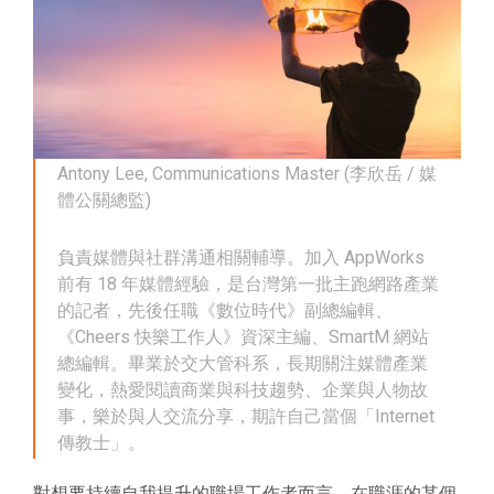
Antony Lee, Communications Master (李欣岳 / 媒
體公關總監)
負責媒體與社群溝通相關輔導。加入 AppWorks
前有 18 年媒體經驗，是台灣第一批主跑網路產業
的記者，先後任職《數位時代》副總編輯、
《Cheers 快樂工作人》資深主編、SmartM 網站
總編輯。畢業於交大管科系，長期關注媒體產業
變化，熱愛閱讀商業與科技趨勢、企業與人物故
事，樂於與人交流分享，期許自己當個「Internet
傳教士」。
對想要持續自我提升的職場工作者而言，在職涯的某個