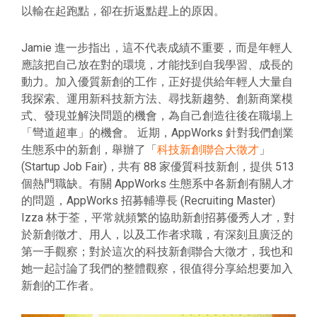
以輸在起跑點，卻在折返點趕上的原因。
Jamie 進一步指出，這不代表成績不重要，而是年輕人
應該把自己放在對的環境，才能找到自我學習、成長的
動力。加入優質新創的工作，正好提供給年輕人大量自
我探索、運用新科技新方法、尋找新趨勢、創新商業模
式、發現並解決問題的機會，為自己創造往後在職場上
「彎道超車」的機會。 近期，AppWorks 針對我們創業
生態系中的新創，舉辦了「
科技新創聯合大徵才
」
(Startup Job Fair)，共有 88 家優質科技新創，提供 513
個熱門職缺。有關 AppWorks 生態系中各新創有關人才
的問題，AppWorks 招募輔導長 (Recruiting Master)
Izza 林于荃，平常就頻繁的協助新創招募優秀人才，對
於新創徵才、用人，以及工作者求職，有深刻且廣泛的
第一手觀察；對於這次的科技新創聯合大徵才，我也和
她一起討論了我們的整體觀察，很值得分享給想要加入
新創的工作者。