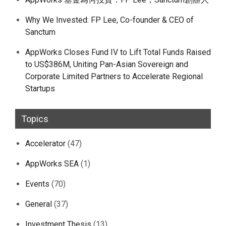
Why We Invested: FP Lee, Co-founder & CEO of
Sanctum
AppWorks Closes Fund IV to Lift Total Funds Raised
to US$386M, Uniting Pan-Asian Sovereign and
Corporate Limited Partners to Accelerate Regional
Startups
Topics
Accelerator
(47)
AppWorks SEA
(1)
Events
(70)
General
(37)
Investment Thesis
(13)