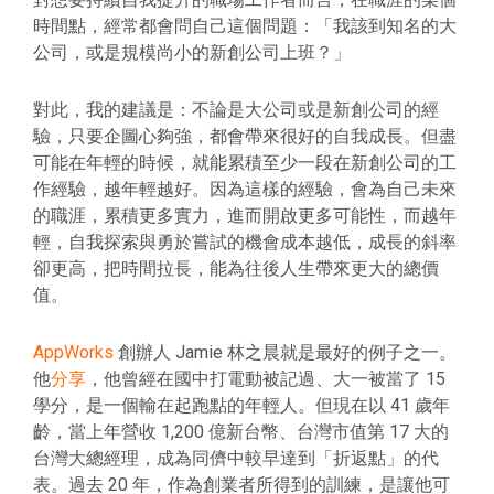
時間點，經常都會問自己這個問題：「我該到知名的大
公司，或是規模尚小的新創公司上班？」
對此，我的建議是：不論是大公司或是新創公司的經
驗，只要企圖心夠強，都會帶來很好的自我成長。但盡
可能在年輕的時候，就能累積至少一段在新創公司的工
作經驗，越年輕越好。因為這樣的經驗，會為自己未來
的職涯，累積更多實力，進而開啟更多可能性，而越年
輕，自我探索與勇於嘗試的機會成本越低，成長的斜率
卻更高，把時間拉長，能為往後人生帶來更大的總價
值。
AppWorks
創辦人 Jamie 林之晨就是最好的例子之一。
他
分享
，他曾經在國中打電動被記過、大一被當了 15
學分，是一個輸在起跑點的年輕人。但現在以 41 歲年
齡，當上年營收 1,200 億新台幣、台灣市值第 17 大的
台灣大總經理，成為同儕中較早達到「折返點」的代
表。過去 20 年，作為創業者所得到的訓練，是讓他可