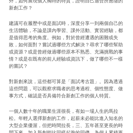
外，如何展現個人獨特的特質，證明自己適合所應徵的
新創工作？
建議可在履歷中或是面試時，深度分享一到兩個自己的
生活體驗，不論是課內學習、課外活動、實習經驗，都
是值得思考的角度。例如，對於曾經遭遇的困難或失
敗，如何面對？嘗試過哪些方式解決？尋求了哪些幫助
或資源？或是曾經做過哪些原本不熟悉、充滿挑戰的事
情？或是在既有的前人經驗或資訊下，做了哪些不一樣
的嘗試？
對新創來說，這些都可算是「面試考古題」。因為透過
這些問題，可以觀察求職者的思考過程、個性態度、做
事方式，確認是否具備符合新創工作的個人特質。
一個人數十年的職業生涯很長，有如一場人生的馬拉
松。年輕人選擇新創的工作，起薪未必能比進入知名的
大型企業優渥，但把時間拉長，三、五年甚至更長的時
間下來，加入新創能比同樣起跑的同儕，為個人累積更