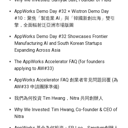
AppWorks Demo Day #32 × Wistron Demo Day
#10：聚焦「製造業 AI」與「韓國新創出海」雙引
擎，全面輻射泛亞洲市場版圖
AppWorks Demo Day #32 Showcases Frontier
Manufacturing AI and South Korean Startups
Expanding Across Asia
The AppWorks Accelerator FAQ (for founders
applying to AW#33)
AppWorks Accelerator FAQ 創業者常見問題回覆 (為
AW#33 申請團隊準備)
我們為何投資 Tim Hwang，Nitra 共同創辦人
Why We Invested: Tim Hwang, Co-founder & CEO of
Nitra
AppWorks 基金為何投資：FP Lee，Sanctum創辦人