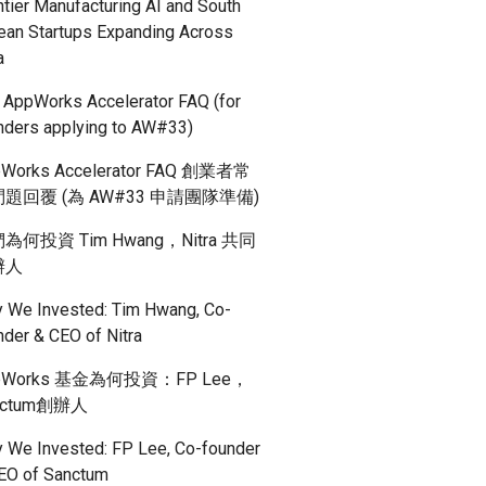
ntier Manufacturing AI and South
ean Startups Expanding Across
a
 AppWorks Accelerator FAQ (for
nders applying to AW#33)
Works Accelerator FAQ 創業者常
題回覆 (為 AW#33 申請團隊準備)
為何投資 Tim Hwang，Nitra 共同
辦人
 We Invested: Tim Hwang, Co-
nder & CEO of Nitra
pWorks 基金為何投資：FP Lee，
nctum創辦人
 We Invested: FP Lee, Co-founder
EO of Sanctum