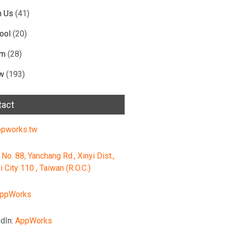
n Us
(41)
ool
(20)
am
(28)
w
(193)
tact
pworks.tw
 No. 88, Yanchang Rd., Xinyi Dist.,
i City 110 , Taiwan (R.O.C.)
ppWorks
dIn:
AppWorks