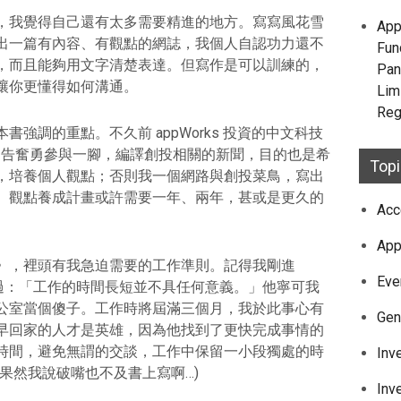
，我覺得自己還有太多需要精進的地方。寫寫風花雪
App
出一篇有內容、有觀點的網誌，我個人自認功力還不
Fun
，而且能夠用文字清楚表達。但寫作是可以訓練的，
Pan
讓你更懂得如何溝通。
Lim
Reg
強調的重點。不久前 appWorks 投資的中文科技
自告奮勇參與一腳，編譯創投相關的新聞，目的也是希
Top
，培養個人觀點；否則我一個網路與創投菜鳥，寫出
。觀點養成計畫或許需要一年、兩年，甚或是更久的
Acc
App
》，裡頭有我急迫需要的工作準則。記得我剛進
Eve
我說過：「工作的時間長短並不具任何意義。」他寧可我
公室當個傻子。工作時將屆滿三個月，我於此事心有
Gen
早回家的人才是英雄，因為他找到了更快完成事情的
時間，避免無謂的交談，工作中保留一小段獨處的時
Inv
果然我說破嘴也不及書上寫啊…)
Inv