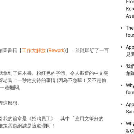
Fro
Kor
Asi
The
fou
App
創業書籍【
工作大解放
(
Rework
)】，並隨即訂了一百
見問
我們
就拿到了這本書。粉紅色的字體、令人振奮的中文翻
創
管老闆上一秒鐘交待的事情 (因為不急嘛！又不是偷
Why
茶一邊翻閱。
fou
裡這麼想。
Ap
Sa
引我的篇章是《招聘員工》；其中「雇用文筆好的
Why
鞭策我寫網誌是這道理阿！
& C