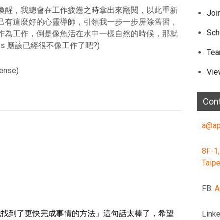
喚醒，我總會在工作疲憊之時拿出來翻閱，以此重新
Joi
己有這麼好的心靈導師，引領我一步一步屏除舊習，
Sch
作為工作，倒是像魚活在水中一樣自然的時候，那就
ks 應該已經很不像工作了吧?)
Te
cense)
Vie
Con
a@ap
8F-1,
Taipe
FB:
A
Linke