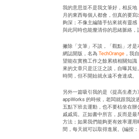
我的意思並不是我文筆好，相反地
月的東西每個人都會，但真的要寫
夠深；不像主編隨手拈來就有靈感
與此同時也能釐清你的思緒脈絡，
撇除「文筆」不談，「觀點」才是本書
網誌開版，名為
TechOrange
，我
望能在實務工作之餘累積相關知識
來的文章只是泛泛之談，自曝其短
時間，但不開始就永遠不會達成。
另外一篇吸引我的是《提高生產力
appWorks 的時候，老闆就跟
五點下班去運動，也不要枯坐在辦
戚戚焉。正如書中所言，反而是最
方法；如果我們能夠更有效率運用
間，每天就可以取得進展。(編按：