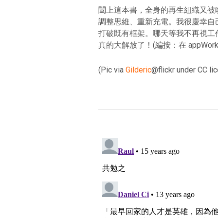
闔上這本書，全身的再生組織又被
調整思維、重新充電。我很慶幸自
打破既有框架。哪天等我不再視工
真的大解放了！(編按：在 appWor
(Pic via
Gilderic
@flickr under CC li