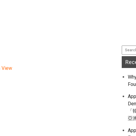
Rec
n
View
Why
Fou
App
De
「
亞
App