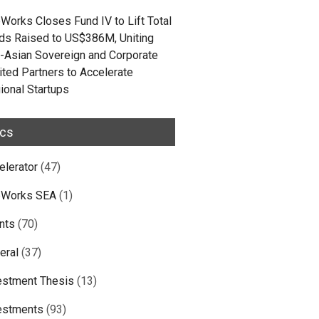
Works Closes Fund IV to Lift Total
ds Raised to US$386M, Uniting
-Asian Sovereign and Corporate
ited Partners to Accelerate
ional Startups
ics
elerator
(47)
Works SEA
(1)
nts
(70)
eral
(37)
estment Thesis
(13)
estments
(93)