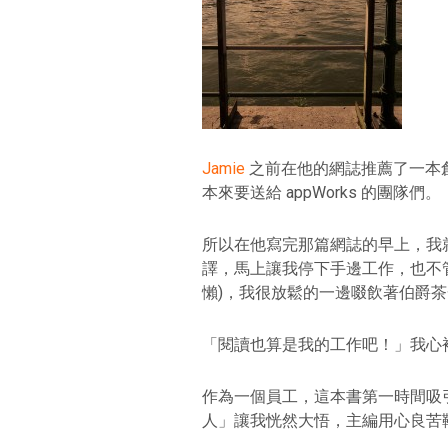
Jamie
之前在他的網誌推薦了一本
本來要送給 appWorks 的團隊們。
所以在他寫完那篇網誌的早上，我
譯，馬上讓我停下手邊工作，也不
懶)，我很放鬆的一邊啜飲著伯爵
「閱讀也算是我的工作吧！」我心
作為一個員工，這本書第一時間吸
人」讓我恍然大悟，主編用心良苦