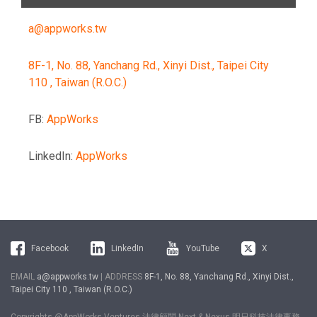
a@appworks.tw
8F-1, No. 88, Yanchang Rd., Xinyi Dist., Taipei City
110 , Taiwan (R.O.C.)
FB:
AppWorks
LinkedIn:
AppWorks
Facebook
LinkedIn
YouTube
X
EMAIL
a@appworks.tw
| ADDRESS
8F-1, No. 88, Yanchang Rd., Xinyi Dist.,
Taipei City 110 , Taiwan (R.O.C.)
Copyrights @AppWorks Ventures 法律顧問 Next & Nexus 明日科技法律事務