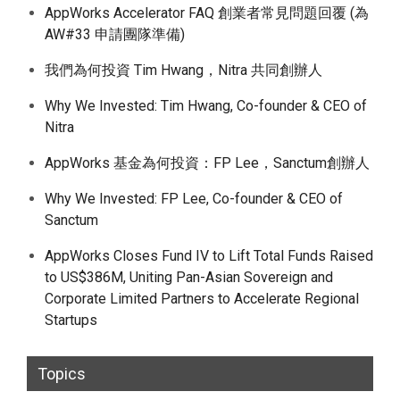
AppWorks Accelerator FAQ 創業者常見問題回覆 (為
AW#33 申請團隊準備)
我們為何投資 Tim Hwang，Nitra 共同創辦人
Why We Invested: Tim Hwang, Co-founder & CEO of
Nitra
AppWorks 基金為何投資：FP Lee，Sanctum創辦人
Why We Invested: FP Lee, Co-founder & CEO of
Sanctum
AppWorks Closes Fund IV to Lift Total Funds Raised
to US$386M, Uniting Pan-Asian Sovereign and
Corporate Limited Partners to Accelerate Regional
Startups
Topics