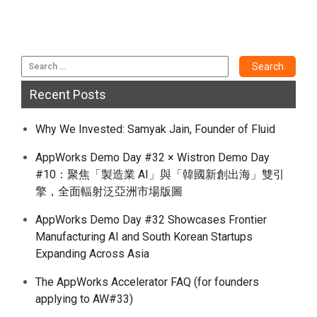
Recent Posts
Why We Invested: Samyak Jain, Founder of Fluid
AppWorks Demo Day #32 × Wistron Demo Day
#10：聚焦「製造業 AI」與「韓國新創出海」雙引
擎，全面輻射泛亞洲市場版圖
AppWorks Demo Day #32 Showcases Frontier
Manufacturing AI and South Korean Startups
Expanding Across Asia
The AppWorks Accelerator FAQ (for founders
applying to AW#33)