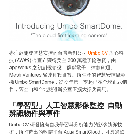
專注於開發智慧安控的台灣新創公司
Umbo CV
盾心科
技 (AW#9) 今宣布獲得美金 280 萬種子輪融資，由
AppWorks 之初創投領投，群聯電子、緯創資通、
Mesh Ventures 聚達創投跟投。所生產的智慧安控攝影
機 Umbo SmartDome，從今年第一季起已在全球正式銷
售，舊金山和台北雙邊辦公室正擴大招兵買馬。
「學習型」人工智慧影像監控 自動
辨識物件與事件
Umbo CV 研發擁有自我學習與分析能力的影像辨識技
術，所打造出的軟體平台 Aqua SmartCloud，可透過監