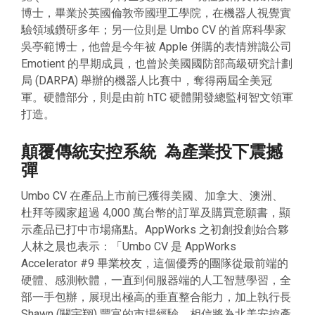
博士，畢業於英國倫敦帝國理工學院，在機器人視覺實
驗領域鑽研多年；另一位則是 Umbo CV 的首席科學家
吳亭範博士，他曾是今年被 Apple 併購的表情辨識公司
Emotient 的早期成員，也曾於美國國防部高級研究計劃
局 (DARPA) 舉辦的機器人比賽中，奪得兩屆全美冠
軍。硬體部分，則是由前 hTC 硬體開發總監柯智文領軍
打造。
顛覆傳統安控系統 為產業投下震撼
彈
Umbo CV 在產品上市前已獲得美國、加拿大、澳洲、
杜拜等國家超過 4,000 萬台幣的訂單及購買意願書，顯
示產品已打中市場痛點。AppWorks 之初創投創始合夥
人林之晨也表示：「
Umbo CV 是 AppWorks
Accelerator #9 畢業校友，這個優秀的團隊從最前端的
硬體、感測軟體，一直到伺服器端的人工智慧學習，全
部一手包辦，展現出極高的垂直整合能力，加上執行長
Shawn (關宇翔) 豐富的市場經驗，相信將為北美安控產