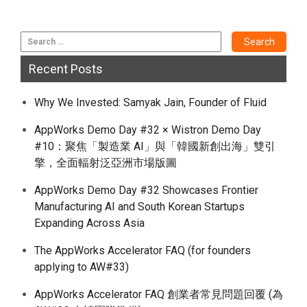
Recent Posts
Why We Invested: Samyak Jain, Founder of Fluid
AppWorks Demo Day #32 × Wistron Demo Day
#10：聚焦「製造業 AI」與「韓國新創出海」雙引
擎，全面輻射泛亞洲市場版圖
AppWorks Demo Day #32 Showcases Frontier
Manufacturing AI and South Korean Startups
Expanding Across Asia
The AppWorks Accelerator FAQ (for founders
applying to AW#33)
AppWorks Accelerator FAQ 創業者常見問題回覆 (為