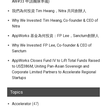
AW#33 申請團隊準備)
我們為何投資 Tim Hwang，Nitra 共同創辦人
Why We Invested: Tim Hwang, Co-founder & CEO of
Nitra
AppWorks 基金為何投資：FP Lee，Sanctum創辦人
Why We Invested: FP Lee, Co-founder & CEO of
Sanctum
AppWorks Closes Fund IV to Lift Total Funds Raised
to US$386M, Uniting Pan-Asian Sovereign and
Corporate Limited Partners to Accelerate Regional
Startups
Topics
Accelerator
(47)