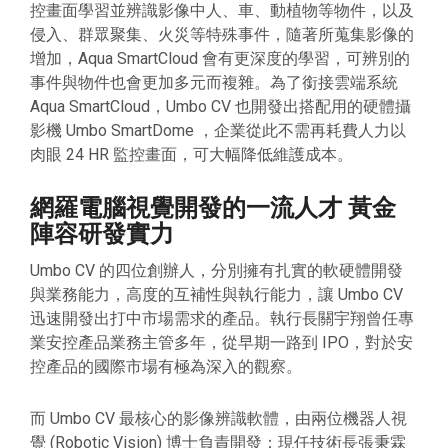
控畫面學習並辨識影像中人、車、動植物等物件，以及
侵入、群眾聚集、火災等特殊事件，隨著所蒐集影像的
增加，Aqua SmartCloud 會有更深度的學習，可辨別的
事件與物件也會更加多元而複雜。為了銜接雲端系統
Aqua SmartCloud，Umbo CV 也開發出搭配用的硬體攝
影機 Umbo SmartDome ，企業從此不需再耗費人力以
肉眼 24 HR 監控畫面，可大幅降低維護成本。
網羅電腦視覺開發的一流人才 黃金
陣容研發實力
Umbo CV 的四位創辦人，分別擁有扎實的軟硬體開發
與業務能力，高度的互補性與執行能力，讓 Umbo CV
迅速開發出打中市場需求的產品。執行長關宇翔曾任專
業安控產品業務主管多年，從早期一路到 IPO，對於安
控產品的國際市場有極為深入的觀察。
而 Umbo CV 最核心的影像辨識軟體，由兩位機器人視
覺 (Robotic Vision) 博士負責開發：現任技術長張秉霖