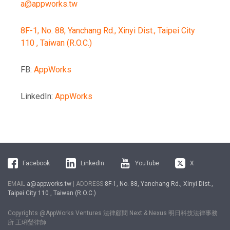
a@appworks.tw
8F-1, No. 88, Yanchang Rd., Xinyi Dist., Taipei City
110 , Taiwan (R.O.C.)
FB:
AppWorks
LinkedIn:
AppWorks
Facebook
LinkedIn
YouTube
X
EMAIL
a@appworks.tw
| ADDRESS
8F-1, No. 88, Yanchang Rd., Xinyi Dist.,
Taipei City 110 , Taiwan (R.O.C.)
Copyrights @AppWorks Ventures 法律顧問 Next & Nexus 明日科技法律事務
所 王琍瑩律師