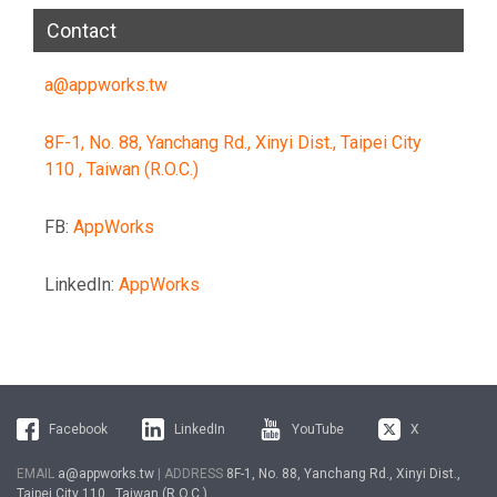
Contact
a@appworks.tw
8F-1, No. 88, Yanchang Rd., Xinyi Dist., Taipei City
110 , Taiwan (R.O.C.)
FB:
AppWorks
LinkedIn:
AppWorks
Facebook
LinkedIn
YouTube
X
EMAIL
a@appworks.tw
| ADDRESS
8F-1, No. 88, Yanchang Rd., Xinyi Dist.,
Taipei City 110 , Taiwan (R.O.C.)