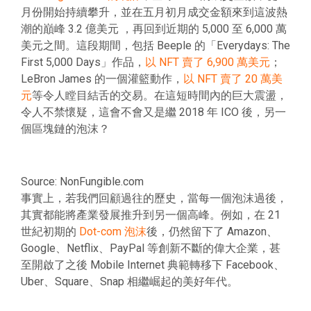
月份開始持續攀升，並在五月初月成交金額來到這波熱
潮的巔峰 3.2 億美元 ，再回到近期的 5,000 至 6,000 萬
美元之間。這段期間，包括 Beeple 的「Everydays: The
First 5,000 Days」作品，
以 NFT 賣了 6,900 萬美元
；
LeBron James 的一個灌籃動作，
以 NFT 賣了 20 萬美
元
等令人瞠目結舌的交易。在這短時間內的巨大震盪，
令人不禁懷疑，這會不會又是繼 2018 年 ICO 後，另一
個區塊鏈的泡沫？
Source: NonFungible.com
事實上，若我們回顧過往的歷史，當每一個泡沫過後，
其實都能將產業發展推升到另一個高峰。例如，在 21
世紀初期的
Dot-com 泡沫
後，仍然留下了 Amazon、
Google、Netflix、PayPal 等創新不斷的偉大企業，甚
至開啟了之後 Mobile Internet 典範轉移下 Facebook、
Uber、Square、Snap 相繼崛起的美好年代。