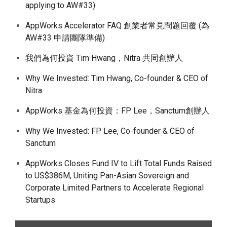
applying to AW#33)
AppWorks Accelerator FAQ 創業者常見問題回覆 (為
AW#33 申請團隊準備)
我們為何投資 Tim Hwang，Nitra 共同創辦人
Why We Invested: Tim Hwang, Co-founder & CEO of
Nitra
AppWorks 基金為何投資：FP Lee，Sanctum創辦人
Why We Invested: FP Lee, Co-founder & CEO of
Sanctum
AppWorks Closes Fund IV to Lift Total Funds Raised
to US$386M, Uniting Pan-Asian Sovereign and
Corporate Limited Partners to Accelerate Regional
Startups