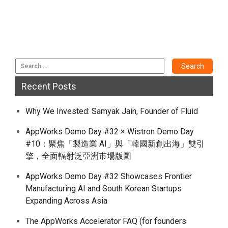
Recent Posts
Why We Invested: Samyak Jain, Founder of Fluid
AppWorks Demo Day #32 × Wistron Demo Day
#10：聚焦「製造業 AI」與「韓國新創出海」雙引
擎，全面輻射泛亞洲市場版圖
AppWorks Demo Day #32 Showcases Frontier
Manufacturing AI and South Korean Startups
Expanding Across Asia
The AppWorks Accelerator FAQ (for founders