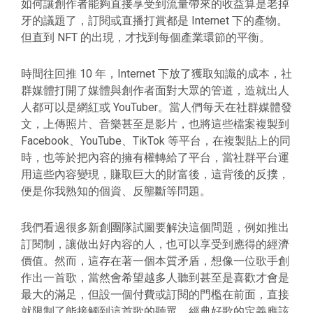
如何讓創作者能夠直接享受到流量帶來的收益算是老掉
牙的議題了，訂閱或直播打賞都是 Internet 下的產物。
但直到 NFT 的出現，才找到每個產業環節的平衡。
時間往回推 10 年，Internet 下放了獲取知識的成本，社
群媒體打開了媒體與創作者面對大眾的管道，造就出人
人都可以是網紅或 YouTuber。當人們每天在社群媒體發
文，上傳照片、音樂甚至是影片，也將這些檔案複製到
Facebook、YouTube、TikTok 等平台，在複製貼上的同
時，也等於把內容的擁有權轉給了平台，當社群平台運
用這些內容變現，賺取巨大的財富後，這背後的反撲，
便是你我熟知的個資、反壟斷等問題。
我們看過很多新創團隊試圖要解決這個問題，例如推出
訂閱制，讓做出好內容的人，也可以享受到應得的經濟
價值。然而，這存在著一個本質矛盾，想像一位歌手創
作出一首歌，當然會希望越多人聽到甚至是喜歡才會是
最大的滿足，但設一個付費或訂閱的門檻在前面，直接
就限制了能接觸到這首歌的聽眾，經典好歌的定義應該