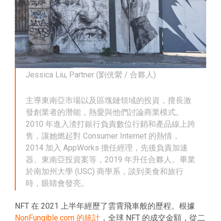
Jessica Liu, Partner (劉侊縈 / 合夥人)
主導東南亞市場以及區塊鏈領域的投資，擅長激
發創業者的潛能，熱愛與他們討論商業模式。
2010 年進入渣打銀行負責數位行銷和產品線上跨
售，讓她燃起對 Consumer Internet 的熱情，
2014 加入 AppWorks 擔任經理，先後負責加速
器、東南亞投資案等，2019 年升任合夥人。畢業
於南加州大學 (USC) 商學系，談到美食和旅行
時，眼睛會發亮。
NFT 在 2021 上半年經歷了雲霄飛車般的歷程。根據
NonFungible.com 的統計
，全球 NFT 的成交金額，從二