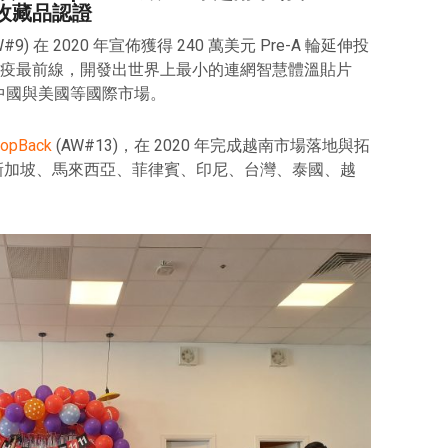
 萬件收藏品認證
W#9) 在 2020 年宣佈獲得 240 萬美元 Pre-A 輪延伸投
站在防疫最前線，開發出世界上最小的連網智慧體溫貼片
佈局中國與美國等國際市場。
opBack
(AW#13)，在 2020 年完成越南市場落地與拓
進軍新加坡、馬來西亞、菲律賓、印尼、台灣、泰國、越