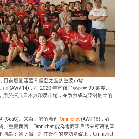
軍越南，目前版圖涵蓋 9 個亞太區的重要市場。
ume
(AW#14)，在 2020 年宣佈完成約合 90 萬美元
，用於拓展日本與印度市場，並致力成為亞洲最大的
(SaaS)、來自香港的新創
Omnichat
(AW#16)，在
融資。整體而言，Omnichat 能為電商客戶帶來顯著的業
 3 到 7 倍。站在既有的成功基礎上，Omnichat