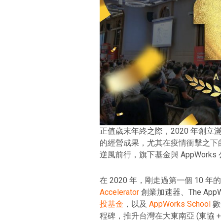
正值歲末年終之際，2020 年創立滿 10
的經營成果，尤其在疫情衝擊之下的 2
逆風前行，旗下基金與 AppWor
在 2020 年，剛走過第一個 10 年
Accelerator
創業加速器、The AppWo
投基金
，以及
AppWorks School
數
程碑，推升台灣在大東南亞 (東協 +