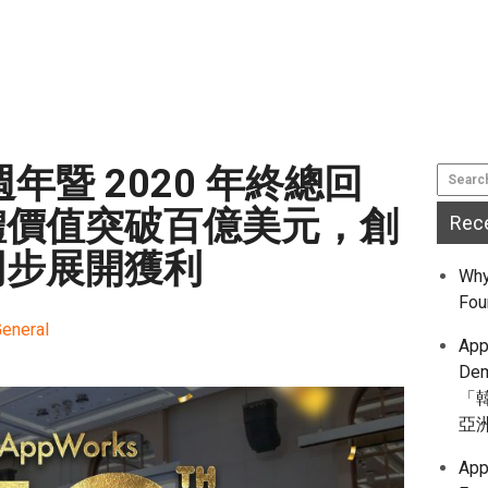
0 週年暨 2020 年終總回
體價值突破百億美元，創
Rec
同步展開獲利
Why
Fou
eneral
App
De
「
亞
App