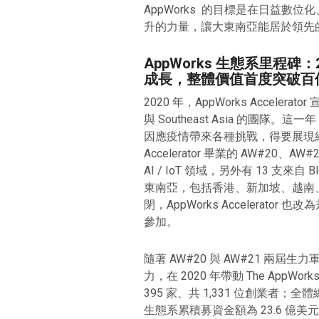
AppWorks 的目標是在日益數
升的力量，讓大東南亞能居於領先
AppWorks 生態系里程
成長，整體價值首度突破百
2020 年，AppWorks Accelera
與 Southeast Asia 的團隊
因應疫情帶來各種挑戰，得要展現絕佳的
Accelerator 畢業的 AW#20
AI / IoT 領域，另外有 13 支來自 B
東南亞，包括香港、新加坡、越南
閉，AppWorks Accelera
參加。
隨著 AW#20 與 AW#21 兩屆生
力，在 2020 年帶動 The AppW
395 家、共 1,331 位創業者；全
生態系累積募資金額為 23.6 億