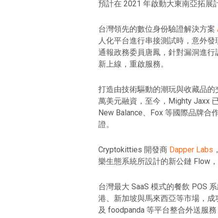
預計在 2021 年啟動大東南亞拓展
台灣領先的數位身份驗證解決方案
人化平台進行串接測試時，意外發現 
通報政務委員唐鳳，針對漏洞進行調查
新上線，重啟服務。
打造由技術驅動的潮玩與收藏品的
萬美元融資，至今，Mighty Jaxx
New Balance、Fox 等國際品
證。
Cryptokitties 開發商
Dapper Labs
樂生態系統所設計的新公鏈 Flow，完成
台灣最大 SaaS 模式的餐飲 POS 
港、新加坡與馬來西亞等市場，成功累積超
及 foodpanda 等平台整合外送服