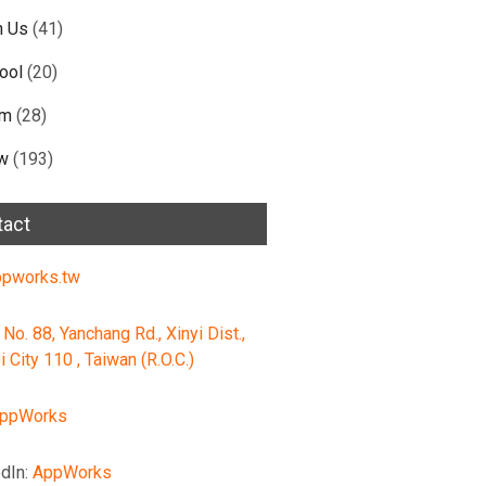
n Us
(41)
ool
(20)
am
(28)
w
(193)
tact
pworks.tw
 No. 88, Yanchang Rd., Xinyi Dist.,
i City 110 , Taiwan (R.O.C.)
ppWorks
dIn:
AppWorks