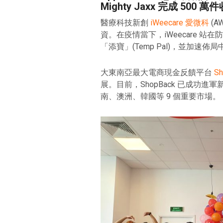
Mighty Jaxx 完成 500
醫療科技新創
iWeecare 愛微科
(A
資。在疫情當下，iWeecare 
「添寶」(Temp Pal)，並加速
大東南亞最大電商現金反饋平台
Sh
展。目前，ShopBack 已成功
南、澳洲、韓國等 9 個重要市場。