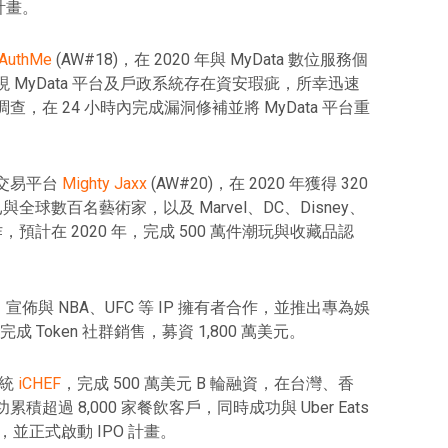
計畫。
AuthMe
(AW#18)，在 2020 年與 MyData 數位服務個
MyData 平台及戶政系統存在資安瑕疵，所幸迅速
，在 24 小時內完成漏洞修補並將 MyData 平台重
交易平台
Mighty Jaxx
(AW#20)，在 2020 年獲得 320
 已與全球數百名藝術家，以及 Marvel、DC、Disney、
牌合作，預計在 2020 年，完成 500 萬件潮玩與收藏品認
，宣佈與 NBA、UFC 等 IP 擁有者合作，並推出專為娛
 Token 社群銷售，募資 1,800 萬美元。
系統
iCHEF
，完成 500 萬美元 B 輪融資，在台灣、香
過 8,000 家餐飲客戶，同時成功與 Uber Eats
務，並正式啟動 IPO 計畫。