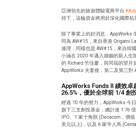
亞洲領先的旅遊體驗電商平台
KKd
持下，這輪資金將用於深化國際拓
除了事業上的好消息，AppWorks
同為 AW#15，來自香港 Origami Lab
連理；同樣也是 AW#15，來自韓國 Cod
小涵在 2020 年邁入婚姻的新人生階段。
的 Richard 竺佳慶，與同屆的望
AppWorks 夫妻後，第二及第三對 A
AppWorks Funds II 績效卓
26.5%，優於全球前 1/4
經過 10 年的努力，AppWork
旗下三支創投基金，總計達 1.76 
IPO、1 家十角獸 (Decacorn，價值
美元以上)，以及 6 家半人馬 (Cent