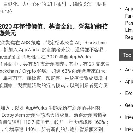
位化、自動化、去中心化的 21 世紀中，繼續扮演一股推
App
的地位。
Fun
Pan
碑：2020 年整體價值、募資金額、營業額翻倍
Lim
億美元
Reg
tor 宣佈聚焦在 ABS 策略，限定招募來自 AI、Blockchain
。這一年，對加入 AppWorks 的創業者來說，過得並不容易，
Top
創新與韌性，在 2020 年自 AppWorks
、AW#21 兩屆中，共有 51 支新創團隊，其中，有 27 支來自
Acc
lockchain / Crypto 領域，超過 62% 的創業者來自大
、馬來西亞、菲律賓、印尼等。由於疫情造成國境封
App
tor 也改為兼顧線上與實體活動的混合模式，以利創業者更方便
Eve
Gen
力軍加入，以及 AppWorks 生態系所有新創的共同努
orks Ecosystem 新創生態系大幅成長。活躍新創累積至
Inv
體總價值達到 110.7 億美元，較前一年大幅成長 160%；
Inv
美元，年增率達 140%；所有新創的加總年營業額來到