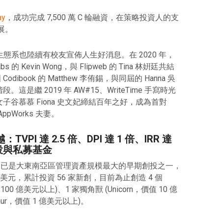
ay
，成功完成 7,500 萬 C 輪融資，在策略投資人的支
展。
 生態系也陸續有校友宣佈人生好消息。在 2020 年，
s 的 Kevin Wong，與 Flipweb 的 Tina 林姸廷共結
ibook 的 Matthew 李侑錫，與同屆的 Hanna 吳
這是繼 2019 年 AW#15、WriteTime 手寫時光
月女子谷慕慕 Fiona 史文妃締結百年之好，成為首對
ppWorks 夫妻。
越：TVPI 達 2.5 倍、DPI 達 1 倍、IRR 達
 創投與私募基金
s 今日已是大東南亞區管理資產規模最大的早期創投之一，
億美元，累計投資 56 家新創，目前為止創造 4 個
 100 億美元以上)、1 家獨角獸 (Unicorn，價值 10 億
aur，價值 1 億美元以上)。