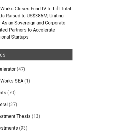
Works Closes Fund IV to Lift Total
ds Raised to US$386M, Uniting
-Asian Sovereign and Corporate
ited Partners to Accelerate
ional Startups
ics
elerator
(47)
Works SEA
(1)
nts
(70)
eral
(37)
estment Thesis
(13)
estments
(93)