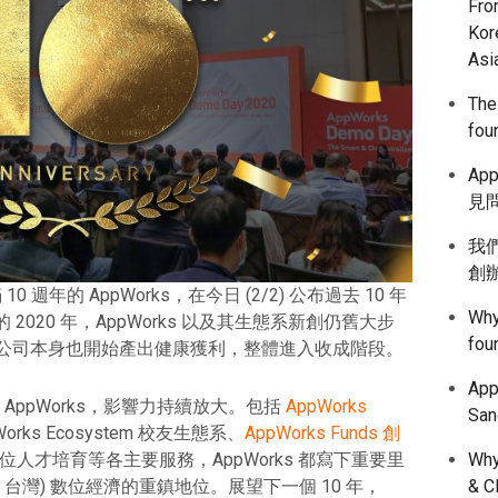
Fro
Kor
Asi
The
fou
App
見問
我們
創
 週年的 AppWorks，在今日 (2/2) 公布過去 10 年
Why
020 年，AppWorks 以及其生態系新創仍舊大步
fou
ks 公司本身也開始產出健康獲利，整體進入收成階段。
Ap
的 AppWorks，影響力持續放大。包括
AppWorks
Sa
rks Ecosystem 校友生態系、
AppWorks Funds 創
位人才培育等各主要服務，AppWorks 都寫下重要里
Why
 台灣) 數位經濟的重鎮地位。展望下一個 10 年，
& C