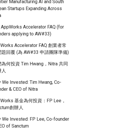
ntier Manufacturing AI and South
ean Startups Expanding Across
a
 AppWorks Accelerator FAQ (for
nders applying to AW#33)
Works Accelerator FAQ 創業者常
題回覆 (為 AW#33 申請團隊準備)
為何投資 Tim Hwang，Nitra 共同
辦人
 We Invested: Tim Hwang, Co-
nder & CEO of Nitra
pWorks 基金為何投資：FP Lee，
nctum創辦人
 We Invested: FP Lee, Co-founder
EO of Sanctum