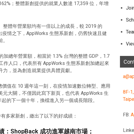
長 162%；整體新創提供的就業人數達 17,359 位，年增
Joi
Sch
整體年營業額均有一倍以上的成長，較 2019 的
Te
示出疫情之下，AppWorks 生態系新創，仍舊快速且健
前。
Vie
加總年營業額，相當於 1.3% 台灣的整體 GDP，1.7
Con
的工作人口，代表所有 AppWorks 生態系新創加總起來
升力，並為創造就業提供具體貢獻。
a@ap
體總價值在 10 週年這一刻，在疫情加速數位轉型、應用
8F-1,
大關，不僅因此寫下新頁，也代表 AppWorks 生
Taipe
1 年起的下一個十年，換檔進入另一個成長階段。
FB:
A
 生態系中有多家新創，繳出了以下的好成績：
Linke
成績：ShopBack 成功進軍越南市場；