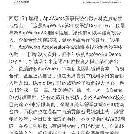
回顧15年歷程，AppWorks董事長暨合夥人林之晨感性
地指出：「這是AppWorks第30次舉辦Demo Day，也是
專為AppWorks#30團隊搭建、讓他們可以與優質投資
人、企業合作夥伴認識，促成後續合作的舞台。15年
前，AppWorks Accelerator在金融海嘯後的創業沙漠中
啓動，一開始沒人看好，但半年後的AppWorks Demo
Day #1，卻能吸引來超過200位投資人與企業代表出
席，後續許多AppWorks #1新創也因此獲得資本、商務
合作，甚至連我自己，也在出席貴賓中找到今日的合夥
人程九如。Demo Day #1的成功給了我們很大信心，過
去15年來一屆一屆加速器持續推進、也一次一次Demo
Day持續舉辦。沒有奇蹟只有累積，如今AppWorks校友
已高達624家活躍新創，全體加總年營業額近4,800億新
台幣，而我們也在過程中持續貢獻台灣新創生態，讓當
年的沙漠，今日長出茂盛的雨林。本次登場的AW#30團
隊，在各自領域都已有優異成績，值得投資人、企業夥
伴關注合作，相信這些合作，在未來會產生巨大的效