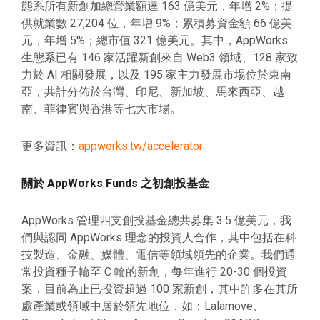
態系所有新創加總營業額達
163
億美元，年增 2%；提
供就業數
27,204
位，年增 9%；累積募資金額 66 億美
元，年增 5%；總市值 321 億美元。
其中，AppWorks
生態系已有 146 家活躍新創來自 Web3 領域、128 家致
力於 AI 相關發展，以及 195 家主力發展市場位於東南
亞，共計分佈於台灣、印尼、新加坡、馬來西亞、越
南、菲律賓與香港等七大市場。
更多資訊：
appworks.tw/accelerator
關於 AppWorks Funds 之初創投基金
AppWorks 管理四支創投基金總共募集 3.5 億美元，我
們與認同 AppWorks 理念的投資人合作，其中包括在科
技製造、金融、媒體、電信等領域領先的企業。我們通
常投資種子輪至 C 輪的新創，每年進行 20-30 個投資
案，目前為止已投資超過 100 家新創，其中許多在其所
處產業或領域中居於領先地位，如：Lalamove、