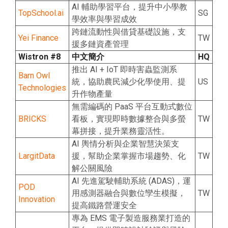
AI 輔助學習平台，提升中小學教
TopSchool.ai
SG
學效率與學習成效
跨鏈流動性與借貸基礎設施，支
Yei Finance
TW
援多鏈資產管理
Wistron #8
中文簡介
HQ
推出 AI + IoT 即時害蟲監測系
Barn Owl
統，協助農民減少化學使用、提
US
Technologies
升作物產量
無需編碼的 PaaS 平台互動式數位
BRICKS
看板，實現即時數據整合與多螢
TW
幕拼接，提升業務靈活性。
AI 輿情分析與企業智慧決策支
LargitData
援，幫助企業掌握市場趨勢、化
TW
解公關風險
AI 先進駕駛輔助系統 (ADAS)，運
POD
用感測器融合與數位孿生模擬，
TW
Innovation
提高鐵路營運安全
專為 EMS 電子製造服務業打造的