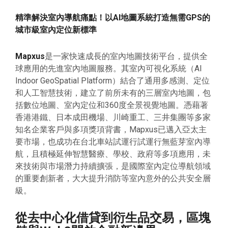
精準解決室內導航痛點！以AI地圖系統打造無需GPS的
城市級室內定位新標準
Mapxus
是一家快速成長的室內地圖技術平台，提供全
球應用的先進室內地圖服務。其室內可視化系統（AI
Indoor GeoSpatial Platform）結合了通用多感測、定位
和人工智慧技術，建立了前所未有的三層室內地圖，包
括數位地圖、室內定位和360度全景視覺地圖。憑藉著
香港港鐵、日本成田機場、川崎重工、三井集團等多家
知名企業客戶與多項獎項背書，Mapxus已邁入亞太主
要市場，也成功在台北車站試運行試運行無藍芽室內導
航，且積極延伸智慧醫療、學校、政府等多項應用，未
來技術與市場潛力持續擴張，是國際室內定位導航領域
的重要創新者，大大提升消防等室內意外的公共安全層
級。
從去中心化借貸到衍生品交易，區塊