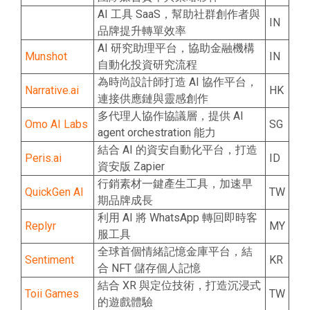
AI 工具 SaaS，幫助社群創作者與
IN
品牌提升轉單效率
AI 研究助理平台，協助金融機構
Munshot
IN
自動化投資研究流程
為時尚設計師打造 AI 協作平台，
Narrative.ai
HK
連接供應鏈與靈感創作
多代理人協作協議層，提供 AI
Omo AI Labs
SG
agent orchestration 能力
結合 AI 的資安自動化平台，打造
Peris.ai
ID
資安版 Zapier
行銷素材一鍵產生工具，加速早
QuickGen AI
TW
期品牌成長
利用 AI 將 WhatsApp 轉回即時客
Replyr
MY
服工具
全球首個情緒記憶金庫平台，結
Sentiment
KR
合 NFT 儲存個人記憶
結合 XR 與定位技術，打造沉浸式
Toii Games
TW
的遊戲體驗