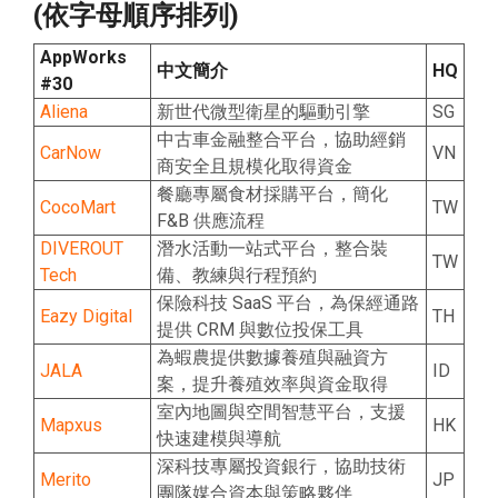
(依字母順序排列)
AppWorks
中文簡介
HQ
#30
Aliena
新世代微型衛星的驅動引擎
SG
中古車金融整合平台，協助經銷
CarNow
VN
商安全且規模化取得資金
餐廳專屬食材採購平台，簡化
CocoMart
TW
F&B 供應流程
DIVEROUT
潛水活動一站式平台，整合裝
TW
Tech
備、教練與行程預約
保險科技 SaaS 平台，為保經通路
Eazy Digital
TH
提供 CRM 與數位投保工具
為蝦農提供數據養殖與融資方
JALA
ID
案，提升養殖效率與資金取得
室內地圖與空間智慧平台，支援
Mapxus
HK
快速建模與導航
深科技專屬投資銀行，協助技術
Merito
JP
團隊媒合資本與策略夥伴