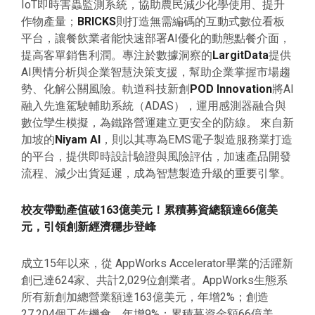
IoT即時害蟲監測系統，協助農民減少化學使用、提升
作物產量；
BRICKS
則打造無需編碼的互動式數位看板
平台，讓餐飲業者能快速部署AI優化的動態點餐介面，
提高客單銷售利潤。專注於數據洞察的
LargitData
提供
AI輿情分析與企業智慧決策支援，幫助企業掌握市場趨
勢、化解公關風險。軌道科技新創
POD Innovation
將AI
融入先進駕駛輔助系統（ADAS），運用感測器融合與
數位孿生模擬，為鐵路營運建立更安全的防線。 來自新
加坡的
Niyam AI
，則以其專為EMS
電子製造服務業
打造
的平台，提供即時設計驗證與風險評估，加速產品開發
流程、減少出貨延遲，成為智慧製造升級的重要引擎。
校友帶動產值破163億美元！累積募資總額達66億美
元，引領創新經濟穩步登峰
成立15年以來，從 AppWorks Accelerator畢業的活躍新
創已達624家、共計2,029位創業者。AppWorks生態系
所有新創加總營業額達163億美元，年增2%；創造
27,204個工作機會，年增9%；累積募資金額66億美