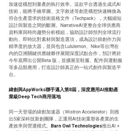
加速從構想到量產的執行效率。這款平台透過生成式AI
技術，能將手繪草圖、文字敘述等創意構想快速轉換為
符合生產需求的技術規格文件（Techpack），大幅縮短
設計與製造之間的斷層。NarrativeAI更整合全球供應商
資料庫與時尚趨勢分析模組，協助設計師預判全球流行
動向、即時比對素材與製造選項，成為設計師創作力與
精準度的放大器，並與包含Lululemon、Nike等台灣在
內的亞洲關鍵供應鏈夥伴展開深度試點合作，預計將於
今年底釋出公開Beta 版，並擴展至鞋履、配件與運動服
等多品類應用，打造設計師真正的一站式創作與製造平
台。
緯創與AppWorks聯手邁入第8屆，深度應用AI推動產
業級Deep Tech商用落地
同一天登場的緯創加速器（Wistron Accelerator）則推
出5家深科技新創團隊，正運用AI技術重塑各產業的生
產效率與營運模式。
Barn Owl Technologies
推出AI +