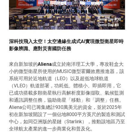
深科技飛入太空！太空邊緣生成式AI實現微型衛星即時
影像辨識、應對災害國防任務
來自新加坡的
Aliena
成立於南洋理工大學，專攻鞋盒大
小的微型衛星所使用的MUSIC微型霍爾效應推進器，該
系統可用於近地軌道（LEO）以及
超低地球軌道
（
VLEO）軌道部署，功耗低、體積小、即插即用，它
已成功搭載多顆衛星執行高解析度影像擷取、氣候監測
和通訊調整任務，協助衛星「移動」和「調整」任務。
Aliena公司已籌集總計930萬美元的資金，並於2025年
初在新加坡開設了一個佔地8000平方英尺的製造和測試
中心，如同亞洲版的星鏈（Starlink），推動該地區乃至
全球航太產業的進一步商業化和普及化。