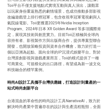
Toii平台不僅支援地點式實境互動與真人演出，讓觀眾
以玩家身份重返熟悉的劇情場景，也成功推動多部影視
改編遊戲登上排行榜冠軍，包含收視率冠軍電視劇與人
氣院線電影。Toii更獲選2025年Nvidia Inception
Program、2024年日本 XR Golden Award 等多項國際肯
定，展現其技術與創意實力。目前Toii正積極與全球內
容持有者、影視製作方與出版商合作，提供專案型聯合
開發，也開放策略投資與資本合作機會，致力於打造一
個以亞洲為起點、面向全球的IP沉浸式娛樂平台。對於
台灣原創影視與遊戲產業而言，Toii的模式提供了一種
可商業化、可規模化的出口路徑，有望成為新一波文化
科技融合的標竿案例。
時尚AI設計工具攜手台灣供應鏈，打造設計到量產的一
站式時尚創新平台
台港混血的革命性的時尚設計工具NarrativeAI，致力於
解決時尚產業中普遍存在的設計與生產流程瓶頸，全面