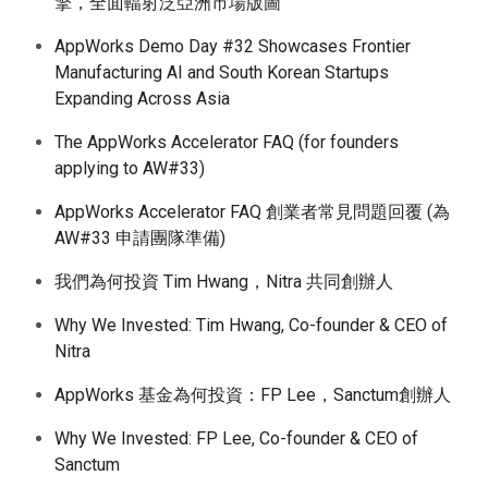
擎，全面輻射泛亞洲市場版圖
AppWorks Demo Day #32 Showcases Frontier
Manufacturing AI and South Korean Startups
Expanding Across Asia
The AppWorks Accelerator FAQ (for founders
applying to AW#33)
AppWorks Accelerator FAQ 創業者常見問題回覆 (為
AW#33 申請團隊準備)
我們為何投資 Tim Hwang，Nitra 共同創辦人
Why We Invested: Tim Hwang, Co-founder & CEO of
Nitra
AppWorks 基金為何投資：FP Lee，Sanctum創辦人
Why We Invested: FP Lee, Co-founder & CEO of
Sanctum