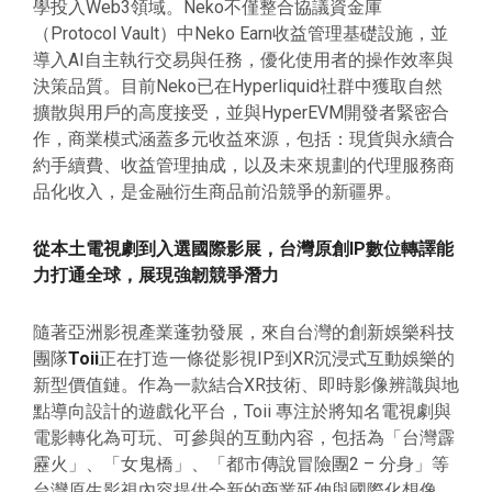
學投入Web3領域。Neko不僅整合協議資金庫
（Protocol Vault）中Neko Earn收益管理基礎設施，並
導入AI自主執行交易與任務，優化使用者的操作效率與
決策品質。目前Neko已在Hyperliquid社群中獲取自然
擴散與用戶的高度接受，並與HyperEVM開發者緊密合
作，商業模式涵蓋多元收益來源，包括：現貨與永續合
約手續費、收益管理抽成，以及未來規劃的代理服務商
品化收入，是金融衍生商品前沿競爭的新疆界。
從本土電視劇到入選國際影展，台灣原創IP數位轉譯能
力打通全球，展現強韌競爭潛力
隨著亞洲影視產業蓬勃發展，來自台灣的創新娛樂科技
團隊
Toii
正在打造一條從影視IP到XR沉浸式互動娛樂的
新型價值鏈。作為一款結合XR技術、即時影像辨識與地
點導向設計的遊戲化平台，Toii 專注於將知名電視劇與
電影轉化為可玩、可參與的互動內容，包括為「台灣霹
靂火」、「女鬼橋」、「都市傳說冒險團2 – 分身」等
台灣原生影視內容提供全新的商業延伸與國際化想像。