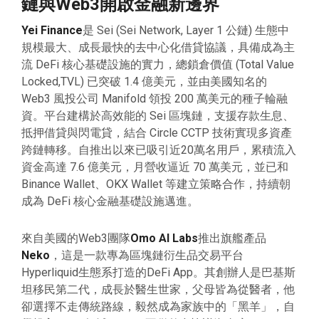
鏈與Web3開啟金融新邊界
Yei Finance
是 Sei (Sei Network, Layer 1 公鏈) 生態中
規模最大、成長最快的去中心化借貸協議，具備成為主
流 DeFi 核心基礎設施的實力，總鎖倉價值 (Total Value
Locked,TVL) 已突破 1.4 億美元，並由美國知名的
Web3 風投公司 Manifold 領投 200 萬美元的種子輪融
資。平台建構於高效能的 Sei 區塊鏈，支援存款生息、
抵押借貸與閃電貸，結合 Circle CCTP 技術實現多資產
跨鏈轉移。自推出以來已吸引近20萬名用戶，累積流入
資金高達 7.6 億美元，月營收逼近 70 萬美元，並已和
Binance Wallet、OKX Wallet 等建立策略合作，持續朝
成為 DeFi 核心金融基礎設施邁進。
來自美國的Web3團隊
Omo AI Labs
推出旗艦產品
Neko
，這是一款專為區塊鏈衍生品交易平台
Hyperliquid生態系打造的DeFi App。其創辦人是巴基斯
坦移民第二代，成長於醫生世家，父母皆為從醫者，他
卻選擇不走傳統路線，毅然成為家族中的「黑羊」，自