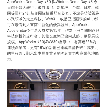
AppWorks Demo Day #30 與Wistron Demo Day #8 今
日聯手盛大舉行
，來自印尼、新加坡、台灣、日本、韓
國等國的24組新創團隊輪番登台發表，不論是
曾被視為
小眾領域的太空科技、
Web3 ，
或是已成顯學的AI，都
可在場看到大東南亞新創的優異發展
。AppWorks
Accelerator今年邁入成立第15年，作為亞洲早期網路與
科技創投的先行者，其校友生態已邁向成熟，更是展現
規模。AppWorks #30(AW#30)團隊中，有高達33%為
連續創業者，更有18%的新創已達成年營收破百萬美元
的里程碑，顯示出本屆創業者的強韌實力與商業落地能
力。