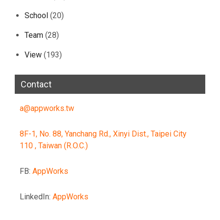
School
(20)
Team
(28)
View
(193)
Contact
a@appworks.tw
8F-1, No. 88, Yanchang Rd., Xinyi Dist., Taipei City
110 , Taiwan (R.O.C.)
FB:
AppWorks
LinkedIn:
AppWorks