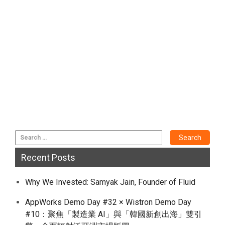
Recent Posts
Why We Invested: Samyak Jain, Founder of Fluid
AppWorks Demo Day #32 × Wistron Demo Day
#10：聚焦「製造業 AI」與「韓國新創出海」雙引