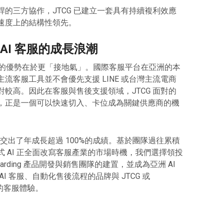
的三方協作，JTCG 已建立一套具有持續複利效應
速度上的結構性領先。
AI 客服的成長浪潮
CG 的優勢在於更「接地氣」。國際客服平台在亞洲的本
流客服工具並不會優先支援 LINE 或台灣主流電商
較高。因此在客服與售後支援領域，JTCG 面對的
，正是一個可以快速切入、卡位成為關鍵供應商的機
CG 交出了年成長超過 100%的成績。基於團隊過往累積
 AI 正全面改寫客服產業的市場時機，我們選擇領投
-Onboarding 產品開發與銷售團隊的建置，並成為亞洲 AI
I 客服、自動化售後流程的品牌與 JTCG 或
代的客服體驗。