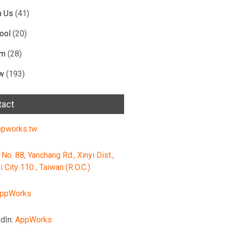
n Us
(41)
ool
(20)
am
(28)
w
(193)
tact
pworks.tw
 No. 88, Yanchang Rd., Xinyi Dist.,
i City 110 , Taiwan (R.O.C.)
ppWorks
dIn:
AppWorks