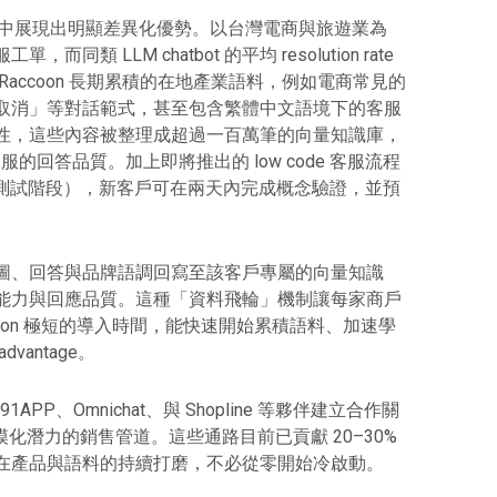
實際專案中展現出明顯差異化優勢。以台灣電商與旅遊業為
 LLM chatbot 的平均 resolution rate
accoon 長期累積的在地產業語料，例如電商常見的
取消」等對話範式，甚至包含繁體中文語境下的客服
性，這些內容被整理成超過一百萬筆的向量知識庫，
服的回答品質。加上即將推出的 low code 客服流程
ta 測試階段），新客戶可在兩天內完成概念驗證，並預
圖、回答與品牌語調回寫至該客戶專屬的向量知識
能力與回應品質。這種「資料飛輪」機制讓每家商戶
ccoon 極短的導入時間，能快速開始累積語料、加速學
dvantage。
91APP、Omnichat、與 Shopline 等夥伴建立合作關
規模化潛力的銷售管道。這些通路目前已貢獻 20–30%
在產品與語料的持續打磨，不必從零開始冷啟動。