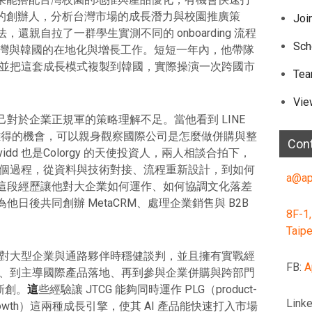
y 的創辦人，分析台灣市場的成長潛力與校園推廣策
Joi
親自拉了一群學生實測不同的 onboarding 流程
Sch
手台灣與韓國的在地化與增長工作。短短一年內，他帶隊
 萬，並把這套成長模式複製到韓國，實際操演一次跨國市
Te
Vie
對於企業正規軍的策略理解不足。當他看到 LINE
一個難得的機會，可以親身觀察國際公司是怎麼做併購與整
Con
Davidd 也是Colorgy 的天使投資人，兩人相談合拍下，
個過程，從資料與技術對接、流程重新設計，到如何
a@ap
這段經歷讓他對大企業如何運作、如何協調文化落差
日後共同創辦 MetaCRM、處理企業銷售與 B2B
8F-1,
Taipe
在面對大型企業與通路夥伴時穩健談判，並且擁有實戰經
FB:
A
程師、到主導國際產品落地、再到參與企業併購與跨部門
體新創。
這
些經驗讓 JTCG 能夠同時運作 PLG（product-
Linke
-led growth）這兩種成長引擎，使其 AI 產品能快速打入市場