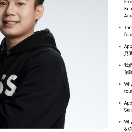
Fro
Kor
Asi
The
fou
App
見問
我們
創
Why
fou
Ap
Sa
Why
& C