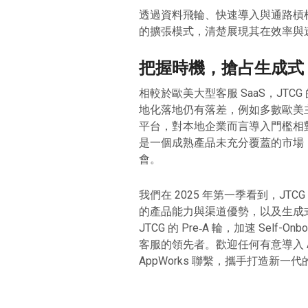
透過資料飛輪、快速導入與通路槓桿
的擴張模式，清楚展現其在效率與
把握時機，搶占生成式 
相較於歐美大型客服 SaaS，JT
地化落地仍有落差，例如多數歐美主
平台，對本地企業而言導入門檻相對
是一個成熟產品未充分覆蓋的市場
會。
我們在 2025 年第一季看到，JT
的產品能力與渠道優勢，以及生成式
JTCG 的 Pre‑A 輪，加速 Self
客服的領先者。歡迎任何有意導入 A
AppWorks 聯繫，攜手打造新一