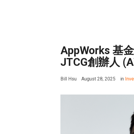
AppWorks
JTCG創辦人 (A
Bill Hsu
August 28, 2025
in
Inv