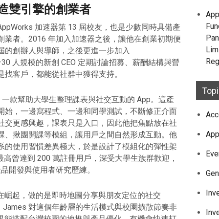
打造雙引擎的創業者
App
Fun
是 AppWorks 加速器第 13 屆校友，也是少數同時具備產
Pan
業者。2016 年加入加速器之後，讓他在創業初期便
Lim
屆的創辦人與導師，之後更進一步加入
Reg
0–30 人規模的新創 CEO 定期討論招募、薪酬結構與營
是找客戶，都能從社群中獲得支持。
Top
gy，一款幫助大學生整理課表與社交互動的 App。這產
開始，一邊寫程式、一邊和同學測試，不斷修正介面
Acc
社交更感興趣，課表只是入口，因此他把焦點放在社
App
課、揪團開課等模組，讓用戶之間自然形成互動。他
系的使用習慣差異極大，於是設計了模組化的彈性架
Eve
y 最高曾達到 200 萬註冊用戶，深受大學生族群歡迎，
的產品開發與使用者研究歷練。
Gen
Inv
 正在崛起，做的是即時地圖分享與朋友定位的社交
，James 對這個年齡層的生活模式與校園擴散節奏非
Inv
 如果能搭配台灣校園的地推與產品優化，有機會快速打