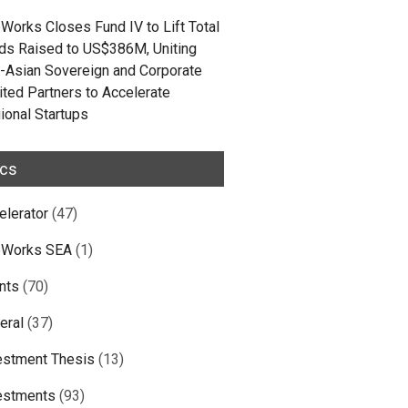
Works Closes Fund IV to Lift Total
ds Raised to US$386M, Uniting
-Asian Sovereign and Corporate
ited Partners to Accelerate
ional Startups
ics
elerator
(47)
Works SEA
(1)
nts
(70)
eral
(37)
estment Thesis
(13)
estments
(93)