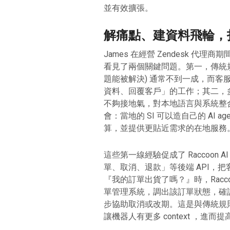
並有效擴張。
解痛點、建資料飛輪，打
James 在經營 Zendesk 
看見了兩個關鍵問題。第一，傳統規則式聊
題能被解決) 通常不到一成，而
資料、回覆客戶」的工作；其二，多
不夠接地氣，對本地語言與系統整
會：當地的 SI 可以造自己的 AI ag
算，並提供更貼近需求的在地服務
這些第一線經驗促成了 Raccoon
單、取消、退款」等後端 API，
『我的訂單出貨了嗎？』時，Racc
單管理系統，調出該訂單狀態，確
步協助取消或改期。這是與傳統規
讓機器人有更多 context ，進而提高工單 