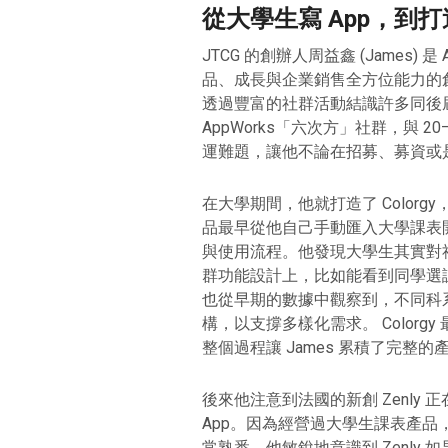
從大學生寫 App，到
JTCG 的創辦人周益鑫 (James) 
品、成長與企業銷售全方位能力的創
透過豐富的社群活動結識許多同後
AppWorks「六次方」社群，與 2
運難題，讓他不論在招募、募資或
在大學期間，他就打造了 Color
品最早從他自己手動匯入大學課表
與使用流程。他發現大學生其實對
群功能設計上，比如能看到同學選
也從早期的數據中觀察到，不同科
構，以支撐多樣化需求。 Colorg
整個過程讓 James 累積了完整
後來他注意到法國的新創 Zenly
App。因為經營過大學生課表產品
常熟悉，他敏銳地意識到 Zenly