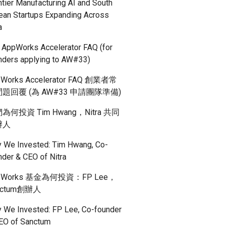
ntier Manufacturing AI and South
ean Startups Expanding Across
a
 AppWorks Accelerator FAQ (for
nders applying to AW#33)
Works Accelerator FAQ 創業者常
題回覆 (為 AW#33 申請團隊準備)
為何投資 Tim Hwang，Nitra 共同
辦人
 We Invested: Tim Hwang, Co-
nder & CEO of Nitra
pWorks 基金為何投資：FP Lee，
nctum創辦人
 We Invested: FP Lee, Co-founder
EO of Sanctum