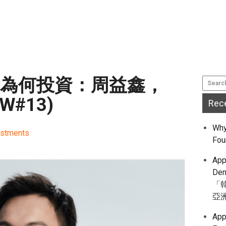
 基金為何投資：周益鑫，
W#13)
Rec
Why
estments
Fou
App
De
「
亞
App