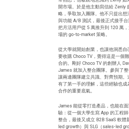
開市場。於是他主動寫信給 Zenl
略，爭取加入團隊。他不只提出想法，還
與功能 A/B 測試，最後正式接
把月活用戶從 5 萬推升到 120
場的 go-to-market 策略。
從大學就開始創業，也讓他洞悉自己
要收購 Choco TV，覺得這是
合的。
剛好 Choco TV 的創辦人 
James 就加入整合團隊
。參與了整
讓兩邊團隊建立共識、對齊預期。
有了第一手的理解，這些經驗也成為他
合作的重要底氣。
James 能從零打造產品，也能
驗：從一個大學生寫 App 的工
整合，最後又成立 B2B SaaS 軟
led growth）與 SLG（sales