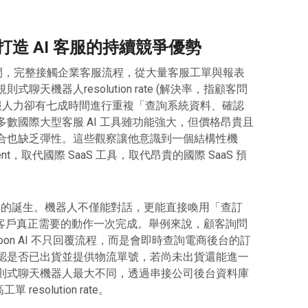
造 AI 客服的持續競爭優勢
代理商期間，完整接觸企業客服流程，從大量客服工單與報表
天機器人resolution rate (解決率，指顧客問
客服人力卻有七成時間進行重複「查詢系統資料、確認
數國際大型客服 AI 工具雖功能強大，但價格昂貴且
合也缺乏彈性。這些觀察讓他意識到一個結構性機
ent，取代國際 SaaS 工具，取代昂貴的國際 SaaS 預
。
 AI 的誕生。機器人不僅能對話，更能直接喚用「查訂
把客戶真正需要的動作一次完成。舉例來說，顧客詢問
oon AI 不只回覆流程，而是會即時查詢電商後台的訂
認是否已出貨並提供物流單號，若尚未出貨還能進一
則式聊天機器人最大不同，透過串接公司後台資料庫
resolution rate。