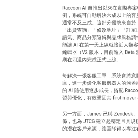
Raccoon AI 自推出以來在
例，系統可自動解決六成以上的客服工單，而同類
通常不及三成。這部分優勢來自於 R
「出貨查詢」「修改地址」「訂單
語氣、商品分類邏輯與品牌風格調
能讓 AI 在第一天上線就接近人類客
編輯器（V2 版本，目前進入 Be
期在四週內完成正式上線。
每解決一張客服工單，系統會將意
庫，進一步優化客服機器人的涵蓋
的 AI 隨使用逐步成長，搭配 Ra
習與優化，有效鞏固其 first mover a
另一方面，James 已與 Zendesk、
係，也為 JTCG 建立起穩定且具
的潛在客戶來源，讓團隊得以專注