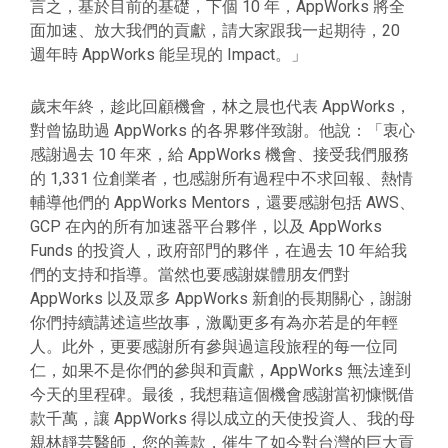
言之，基於目前的基礎，下個 10 年，AppWorks 將全
面加速、放大我們的貢獻，請大家跟我一起期待，20
週年時 AppWorks 能呈現的 Impact。」
歲末年終，趁此回顧機會，林之晨也代表 AppWorks，
對曾協助過 AppWorks 的各界夥伴致謝。他說：「衷心
感謝過去 10 年來，給 AppWorks 機會、接受我們服務
的 1,331 位創業者，也感謝所有過程中不求回報、熱情
輔導他們的 AppWorks Mentors，還要感謝包括 AWS、
GCP 在內的所有加速器平台夥伴，以及 AppWorks
Funds 的投資人，政府部門的夥伴，在過去 10 年給我
們的支持和指導。當然也要感謝媒體朋友們對
AppWorks 以及眾多 AppWorks 新創的長期關心，謝謝
你們持續講述這些故事，激勵更多有為亦若是的年輕
人。此外，更要感謝所有參與過這段旅程的每一位同
仁，如果不是你們的參與和貢獻，AppWorks 無法達到
今天的里程碑。最後，我想藉這個機會感謝當初慷慨借
款千萬，讓 AppWorks 得以成立的天使投資人、我的母
親林靜芸醫師，您的善款，催生了如今對台灣的巨大貢