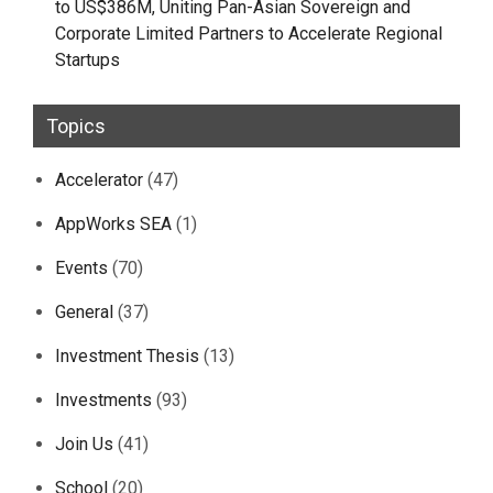
to US$386M, Uniting Pan-Asian Sovereign and
Corporate Limited Partners to Accelerate Regional
Startups
Topics
Accelerator
(47)
AppWorks SEA
(1)
Events
(70)
General
(37)
Investment Thesis
(13)
Investments
(93)
Join Us
(41)
School
(20)