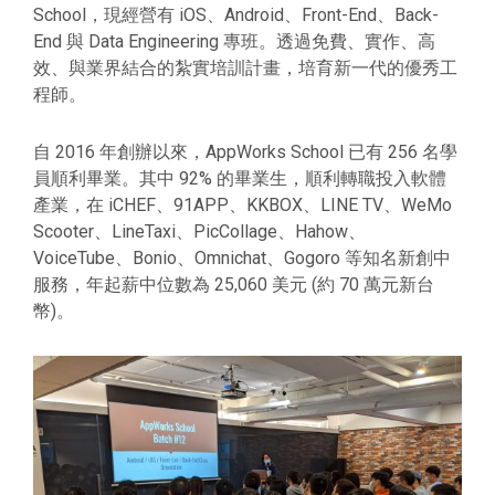
School，現經營有 iOS、Android、Front-End、Back-
End 與 Data Engineering 專班。透過免費、實作、高
效、與業界結合的紮實培訓計畫，培育新一代的優秀工
程師。
自 2016 年創辦以來，AppWorks School 已有 256 名學
員順利畢業。其中 92% 的畢業生，順利轉職投入軟體
產業，在 iCHEF、91APP、KKBOX、LINE TV、WeMo
Scooter、LineTaxi、PicCollage、Hahow、
VoiceTube、Bonio、Omnichat、Gogoro 等知名新創中
服務，年起薪中位數為 25,060 美元 (約 70 萬元新台
幣)。