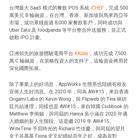
台灣最大 SaaS 模式的餐飲 POS 系統
iCHEF
，完成 500
萬美元 B 輪融資，在台灣、香港、新加坡與馬來西亞等
市場，成功累積超過 8,000 家餐飲客戶，同時成功與
Uber Eats 及 foodpanda 等平台整合外送服務，並正式
啟動 IPO 計畫。
亞洲領先的旅遊體驗電商平台
KKday
，成功完成 7,500
萬 C 輪融資，在策略投資人的支持下，這輪資金將用於
深化國際拓展。
除了事業上的好消息，AppWorks 生態系也陸續有校友
宣佈人生好消息。在 2020 年，同為 AW#15，來自香港
Origami Labs 的 Kevin Wong，與 Flipweb 的 Tina 林姸
廷共結連理；同樣也是 AW#15，來自韓國 Codibook 的
Matthew 李侑錫，與同屆的 Hanna 吳小涵在 2020 年邁
入婚姻的新人生階段。這是繼 2019 年 AW#15、
WriteTime 手寫時光的 Richard 竺佳慶，與同屆的望月
女子谷慕慕 Fiona 史文妃締結百年之好，成為首對