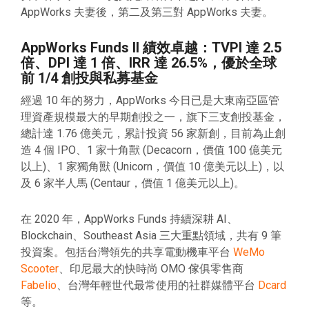
AppWorks 夫妻後，第二及第三對 AppWorks 夫妻。
AppWorks Funds II 績效卓越：TVPI 達 2.5
倍、DPI 達 1 倍、IRR 達 26.5%，優於全球
前 1/4 創投與私募基金
經過 10 年的努力，AppWorks 今日已是大東南亞區管
理資產規模最大的早期創投之一，旗下三支創投基金，
總計達 1.76 億美元，累計投資 56 家新創，目前為止創
造 4 個 IPO、1 家十角獸 (Decacorn，價值 100 億美元
以上)、1 家獨角獸 (Unicorn，價值 10 億美元以上)，以
及 6 家半人馬 (Centaur，價值 1 億美元以上)。
在 2020 年，AppWorks Funds 持續深耕 AI、
Blockchain、Southeast Asia 三大重點領域，共有 9 筆
投資案。包括台灣領先的共享電動機車平台
WeMo
Scooter
、印尼最大的快時尚 OMO 傢俱零售商
Fabelio
、台灣年輕世代最常使用的社群媒體平台
Dcard
等。