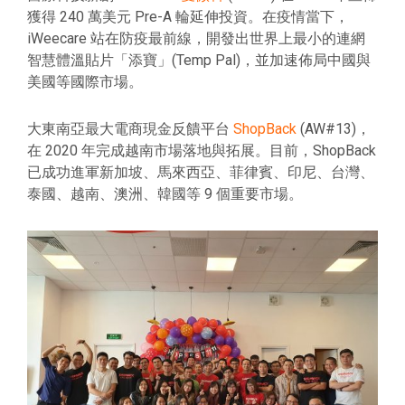
獲得 240 萬美元 Pre-A 輪延伸投資。在疫情當下，
iWeecare 站在防疫最前線，開發出世界上最小的連網
智慧體溫貼片「添寶」(Temp Pal)，並加速佈局中國與
美國等國際市場。
大東南亞最大電商現金反饋平台
ShopBack
(AW#13)，
在 2020 年完成越南市場落地與拓展。目前，ShopBack
已成功進軍新加坡、馬來西亞、菲律賓、印尼、台灣、
泰國、越南、澳洲、韓國等 9 個重要市場。