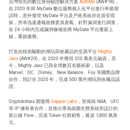
台灣領先的數位身份驗證解決方案
AuthMe
(AW#18)，
在 2020 年與 MyData 數位服務個人化平台進行串接測
試時，意外發現 MyData 平台及戶政系統存在資安瑕
疵，所幸迅速通報政務委員唐鳳，針對漏洞進行調查，
在 24 小時內完成漏洞修補並將 MyData 平台重新上
線，重啟服務。
打造由技術驅動的潮玩與收藏品的交易平台
Mighty
Jaxx
(AW#20)，在 2020 年獲得 320 萬美元融資，至
今，Mighty Jaxx 已與全球數百名藝術家，以及
Marvel、DC、Disney、New Balance、Fox 等國際品牌
合作，預計在 2020 年，完成 500 萬件潮玩與收藏品認
證。
Cryptokitties 開發商
Dapper Labs
，宣佈與 NBA、UFC
等 IP 擁有者合作，並推出專為娛樂生態系統所設計的
新公鏈 Flow，完成 Token 社群銷售，募資 1,800 萬美
元。