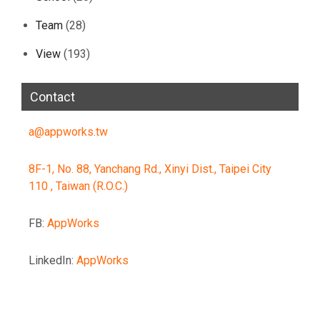
Team
(28)
View
(193)
Contact
a@appworks.tw
8F-1, No. 88, Yanchang Rd., Xinyi Dist., Taipei City
110 , Taiwan (R.O.C.)
FB:
AppWorks
LinkedIn:
AppWorks