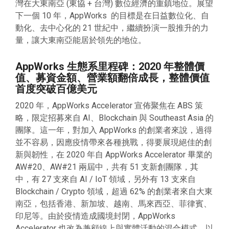
灣在大東南亞 (東協 + 台灣) 數位經濟的重鎮地位。展望
下一個 10 年，AppWorks 的目標是在日益數位化、自
動化、去中心化的 21 世紀中，繼續扮演一股推升的力
量，讓大東南亞能居於領先的地位。
AppWorks 生態系里程碑：2020 年整體價
值、募資金額、營業額翻倍成長，整體價值
首度突破百億美元
2020 年，AppWorks Accelerator 宣佈聚焦在 ABS 策
略，限定招募來自 AI、Blockchain 與 Southeast Asia 的
團隊。這一年，對加入 AppWorks 的創業者來說，過得
並不容易，因應疫情帶來各種挑戰，得要展現絕佳的創
新與韌性，在 2020 年自 AppWorks Accelerator 畢業的
AW#20、AW#21 兩屆中，共有 51 支新創團隊，其
中，有 27 支來自 AI / IoT 領域，另外有 13 支來自
Blockchain / Crypto 領域，超過 62% 的創業者來自大東
南亞，包括香港、新加坡、越南、馬來西亞、菲律賓、
印尼等。由於疫情造成國境封閉，AppWorks
Accelerator 也改為兼顧線上與實體活動的混合模式，以