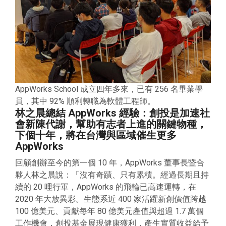
AppWorks School 成立四年多來，已有 256 名畢業學
員，其中 92% 順利轉職為軟體工程師。
林之晨總結 AppWorks 經驗：創投是加速社
會新陳代謝，幫助有志者上進的關鍵物種，
下個十年，將在台灣與區域催生更多
AppWorks
回顧創辦至今的第一個 10 年，AppWorks 董事長暨合
夥人林之晨說：「沒有奇蹟、只有累積。經過長期且持
續的 20 哩行軍，AppWorks 的飛輪已高速運轉，在
2020 年大放異彩。生態系近 400 家活躍新創價值跨越
100 億美元、貢獻每年 80 億美元產值與超過 1.7 萬個
工作機會，創投基金展現健康獲利，產生實質收益給予