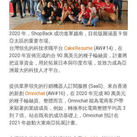
2020 年，ShopBack 成功進軍越南，目前版圖涵蓋 9 個
亞太區的重要市場。
台灣領先的科技求職平台
CakeResume
(AW#14)，在
2020 年宣佈完成約合 90 萬美元的種子輪融資，計畫將
把這筆資金，用於拓展日本與印度市場，並致力成為亞
洲最大的科技人才平台。
提供業界領先的行銷機器人訂閱服務 (SaaS)、來自香港
的新創
Omnichat
(AW#16)，在 2020 年完成 80 萬美元
的種子輪融資。整體而言，Omnichat 能為電商客戶帶
來顯著的業績成長，例如，轉換率比電商整體平均高 3
到 7 倍。站在既有的成功基礎上，Omnichat 預計在
2021 年啟動大東南亞拓展計畫。