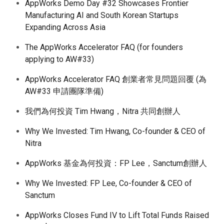
AppWorks Demo Day #32 Showcases Frontier
Manufacturing AI and South Korean Startups
Expanding Across Asia
The AppWorks Accelerator FAQ (for founders
applying to AW#33)
AppWorks Accelerator FAQ 創業者常見問題回覆 (為
AW#33 申請團隊準備)
我們為何投資 Tim Hwang，Nitra 共同創辦人
Why We Invested: Tim Hwang, Co-founder & CEO of
Nitra
AppWorks 基金為何投資：FP Lee，Sanctum創辦人
Why We Invested: FP Lee, Co-founder & CEO of
Sanctum
AppWorks Closes Fund IV to Lift Total Funds Raised