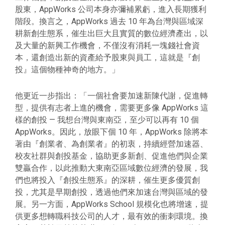
股東，AppWorks 公司本身亦彌補累虧，進入長期獲利
階段。換言之，AppWorks 過去 10 年為台灣與區域深
耕新創生態系，催生出巨大且實質的數位經濟產出，以
及大量的新興工作機會，不僅沒有消耗一塊錢社會資
本，還創造出新的資產給予股東與員工，這就是『創
投』這個物種神奇的地方。」
他更近一步指出：「一個社會要加速新陳代謝，促進轉
型，提供有志者上進的機會，需要更多像 AppWorks 這
樣的創投 — 我想台灣與東南亞，至少可以再有 10 個
AppWorks。因此，放眼下個 10 年，AppWorks 除將本
著由『創業者、為創業者』的初衷，持續經營加速器、
校友社群與創投基金，協助更多新創、促進他們與企業
雙贏合作，以此推動大東南亞區域數位經濟的發展，我
們也將投入『創投生態系』的深耕，催生更多優質創
投，尤其是早期創投，透過他們來加速台灣與區域的發
展。另一方面，AppWorks School 規模化也將增速，提
供更多想轉職科技公司的人才，最有效的衝刺環境。換