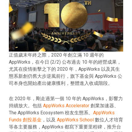
正值歲末年終之際，2020 年創立滿 10 週年的
AppWorks，在今日 (2/2) 公布過去 10 年的經營成果，
尤其在疫情衝擊之下的 2020 年，AppWorks 以及其生
態系新創仍舊大步逆風前行，旗下基金與 AppWorks 公
司本身也開始產出健康獲利，整體進入收成階段。
在 2020 年，剛走過第一個 10 年的 AppWorks，影響力
持續放大。包括
AppWorks Accelerator
創業加速器、
The AppWorks Ecosystem 校友生態系、
AppWorks
Funds 創投基金
，以及
AppWorks School
數位人才培育
等各主要服務，AppWorks 都寫下重要里程碑，推升台